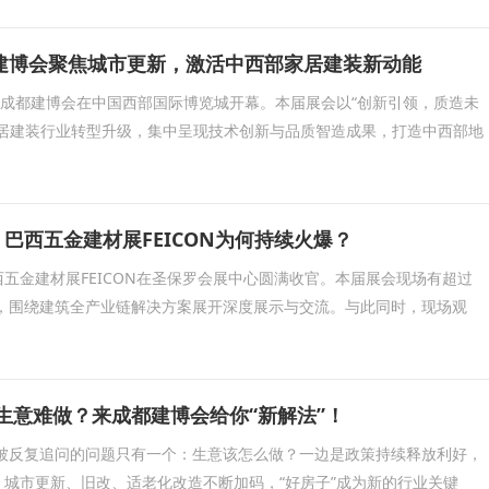
建博会聚焦城市更新，激活中西部家居建装新动能
届成都建博会在中国西部国际博览城开幕。本届展会以“创新引领，质造未
家居建装行业转型升级，集中呈现技术创新与品质智造成果，打造中西部地
台，巴西五金建材展FEICON为何持续火爆？
年巴西五金建材展FEICON在圣保罗会展中心圆满收官。本届展会现场有超过
相，围绕建筑全产业链解决方案展开深度展示与交流。与此同时，现场观
业生意难做？来成都建博会给你“新解法”！
里被反复追问的问题只有一个：生意该怎么做？一边是政策持续释放利好，
城市更新、旧改、适老化改造不断加码，“好房子”成为新的行业关键