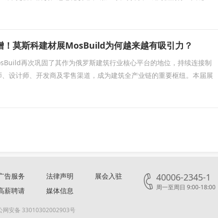
！莫斯科建材展MosBuild为何越来越有吸引力？
MosBuild再次巩固了其作为俄罗斯建筑行业核心平台的地位，持续连接制
师、设计师、开发商及零售渠道，成为建筑全产业链的重要枢纽。本届展
广告服务
法律声明
展会入驻
40006-2345-1
周一至周日 9:00-18:00
高薪聘请
媒体信息
网安备 33010302002903号