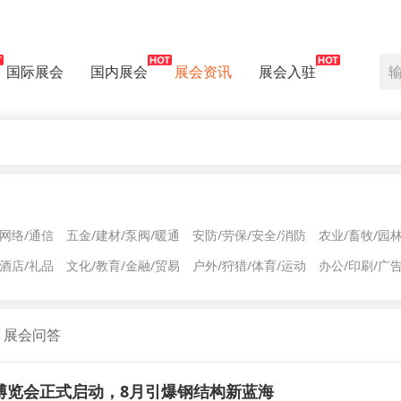
国际展会
国内展会
展会资讯
展会入驻
/网络/通信
五金/建材/泵阀/暖通
安防/劳保/安全/消防
农业/畜牧/园
/酒店/礼品
文化/教育/金融/贸易
户外/狩猎/体育/运动
办公/印刷/广
展会问答
博览会正式启动，8月引爆钢结构新蓝海