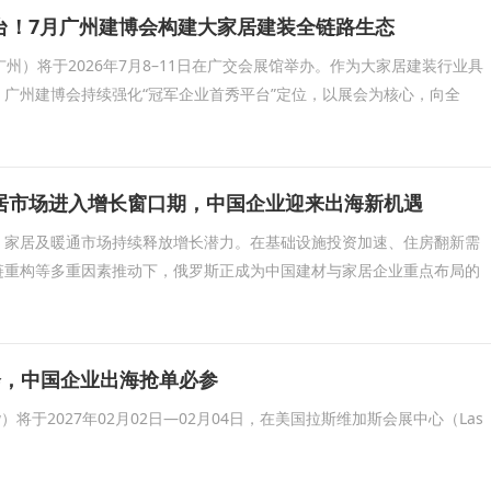
台！7月广州建博会构建大家居建装全链路生态
广州）将于2026年7月8–11日在广交会展馆举办。作为大家居建装行业具
广州建博会持续强化“冠军企业首秀平台”定位，以展会为核心，向全
居市场进入增长窗口期，中国企业迎来出海新机遇
、家居及暖通市场持续释放增长潜力。在基础设施投资加速、住房翻新需
链重构等多重因素推动下，俄罗斯正成为中国建材与家居企业重点布局的
盛会，中国企业出海抢单必参
s' Show）将于2027年02月02日—02月04日，在美国拉斯维加斯会展中心（Las