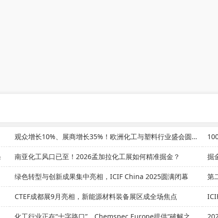
观众增长10%、展商增长35%！欧洲化工与塑料行业盛会圆满收官
10
遇
南亚化工风口已至！2026孟加拉化工展如何精准掘金？
掘
绿色转型与创新成果集中亮相，ICIF China 2025圆满闭幕
第
CTEF成都展9月亮相，新能源材料装备展区成全场焦点
IC
化工行业正在“十字路口”，Chemspec Europe提供“破解之钥”
2