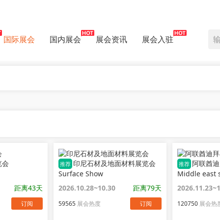
国际展会
国内展会
展会资讯
展会入驻
览会
印尼石材及地面材料展览会
阿联酋迪
推荐
推荐
Surface Show
Middle east 
距离43天
2026.10.28~10.30
距离79天
2026.11.23~
订阅
59565
展会热度
订阅
120750
展会热