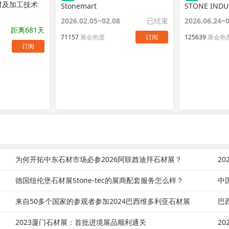
材及加工技术
Stonemart
STONE INDU
2026.02.05~02.08
已结束
2026.06.24~
距离681天
71157
展会热度
订阅
125639
展会热
订阅
为何开拓中东石材市场必参2026阿联酋迪拜石材展？
2
德国纽伦堡石材展Stone-tec的展商配套服务怎么样？
中
来自50多个国家的参观者参加2024巴西维多利亚石材展
2023厦门石材展：首批进境展品顺利通关
2