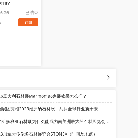
STRY
06.26
已结束
度
订阅
026意大利石材展Marmomac参展效果怎么样？
国展团亮相2025维罗纳石材展，共探全球行业新未来
巴西维多利亚石材展为什么能成为南美洲最大的石材展览会？
023加拿大多伦多石材展览会STONEX（时间及地点）