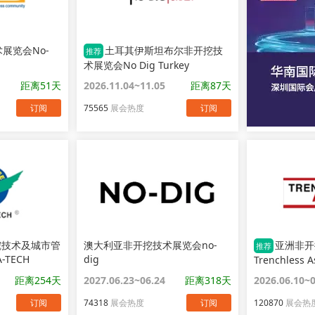
展览会No-
土耳其伊斯坦布尔非开挖技
推荐
术展览会No Dig Turkey
距离51天
2026.11.04~11.05
距离87天
订阅
75565
展会热度
订阅
挖技术及城市管
澳大利亚非开挖技术展览会no-
亚洲非开
推荐
-TECH
dig
Trenchless A
距离254天
2027.06.23~06.24
距离318天
2026.06.10~
订阅
74318
展会热度
订阅
120870
展会热