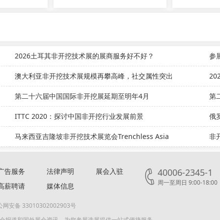
？
2026土耳其非开挖技术展的展商服务好不好？
参
澳大利亚非开挖技术展规模再攀高峰，社交属性突出
2
第二十六届中国国际非开挖展延期至明年4月
第
ITTC 2020：探讨中国非开挖行业发展前景
俄
马来西亚吉隆坡非开挖技术展览会Trenchless Asia
非
广告服务
法律声明
展会入驻
40006-2345-1
周一至周日 9:00-18:00
高薪聘请
媒体信息
网安备 33010302002903号
展会报道和国外展会资讯，为您参展选展提供一站式便捷服务