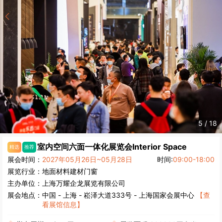
5
/
18
室内空间六面一体化展览会
Interior Space
精选
推荐
展会时间：
2027年05月26日~05月28日
时间:
09:00-18:00
展览行业：
地面材料
建材
门窗
主办单位：
上海万耀企龙展览有限公司
展会地点：
中国
-
上海
- 崧泽大道333号 - 上海国家会展中心
【查
看展馆信息】