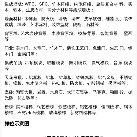
集成墙板:
WPC、SPC、竹木纤维、纳米纤维、金属复合材 料、实
木、软木、生态石材、高分子材料等集成墙板；
墙面材料:
木饰面、防火板、墙纸、墙布、皮革软包、硅藻 泥、装饰
玻璃、墙漆、艺术涂料、装饰型材、隔断、石材等；
背景墙:
艺术岩砂背景、木质背景墙、模块背景、智能背景、 壁画
等；
门业:
实木门、木塑门、竹木门、装饰工艺门、免漆门、生态 门、钢
木门、金属门等；
集成吊顶:
吊顶模块、取暖模块、照明模块、换气模块、音乐 模块
等；
天花吊顶:
：铝塑板、铝板、铝单板、铝蜂窝板、铝合金板、不锈钢
板、镁板、实木复合板、PVC 板、防火板、硅酸钙板、吸音板等；
瓷砖:
陶瓷大板、岩板、水磨石、大理石瓷砖、马赛克、釉面 砖、抛
光砖、仿古砖等；
楼梯:
实木楼梯、铜艺楼梯、铁艺楼梯、铝艺楼梯、钢制楼 梯、钢木
楼梯、石材/玉石楼梯、玻璃楼梯、新材料楼梯等。
摊位示意图