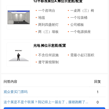
12平标准展位A 摊位示意图/配置
一个咨询台
一桌两（三）椅
地毯
一个垃圾桶
两到四盏射灯
公司楣板
两（三）墙板
一个电源插座
光地 摊位示意图/配置
不含任何设施
需最小起订面积
遵守展馆限制
问答内容
回复
观众要买门票吗
1
这个展是不是个联展？我记得上一届去了，腿都跑断了，
0
规模不错。