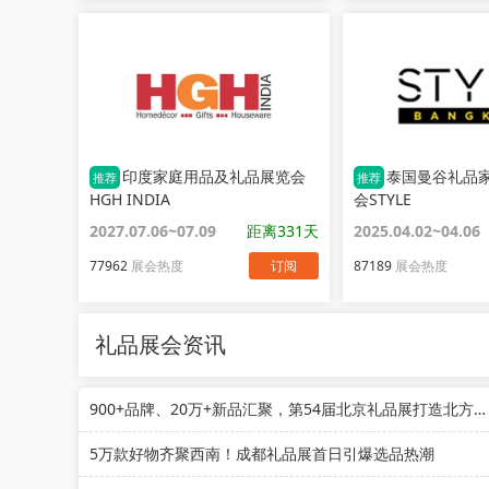
印度家庭用品及礼品展览会
泰国曼谷礼品
推荐
推荐
HGH INDIA
会STYLE
2027.07.06~07.09
距离331天
2025.04.02~04.06
77962
展会热度
订阅
87189
展会热度
礼品展会资讯
900+品牌、20万+新品汇聚，第54届北京礼品展打造北方采购第一站
5万款好物齐聚西南！成都礼品展首日引爆选品热潮