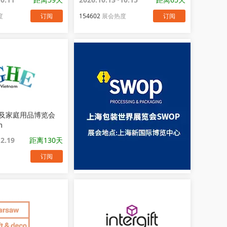
度
订阅
154602
展会热度
订阅
及家庭用品博览会
m
12.19
距离130天
订阅