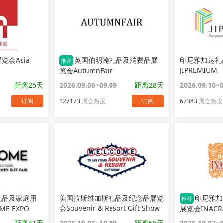
览会Asia
英国伯明翰礼品及消费品展
印尼雅加达礼
推荐
JIPREMIUM
览会AutumnFair
距离25天
2026.09.06~09.09
距离28天
2026.09.10~
订阅
127173
展会热度
订阅
67383
展会热度
礼品及家庭用
美国拉斯维加斯礼品及纪念品展览
印尼雅加
推荐
会Souvenir & Resort Gift Show
ME EXPO
展览会INACR
距离41天
2026.10.06~10.09
距离58天
2026.10.07~