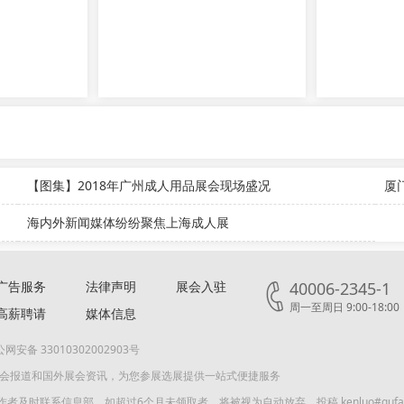
【图集】2018年广州成人用品展会现场盛况
厦
海内外新闻媒体纷纷聚焦上海成人展
广告服务
法律声明
展会入驻
40006-2345-1
周一至周日 9:00-18:00
高薪聘请
媒体信息
网安备 33010302002903号
展会报道和国外展会资讯，为您参展选展提供一站式便捷服务
联系信息部，如超过6个月未领取者，将被视为自动放弃。投稿 kenluo#qufair