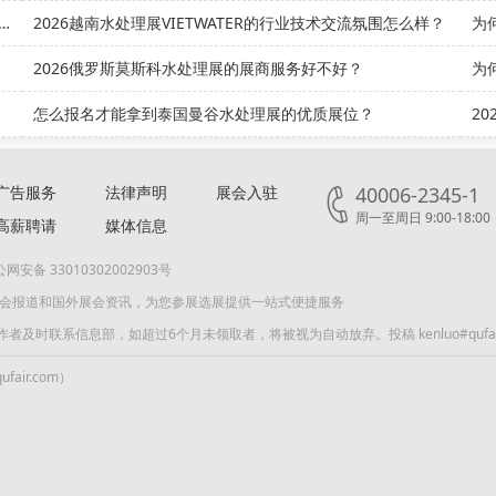
理产业年度盛会来了！第十届广东水展首日现场直击
2026越南水处理展VIETWATER的行业技术交流氛围怎么样？
为
2026俄罗斯莫斯科水处理展的展商服务好不好？
为
怎么报名才能拿到泰国曼谷水处理展的优质展位？
2
广告服务
法律声明
展会入驻
40006-2345-1
周一至周日 9:00-18:00
高薪聘请
媒体信息
网安备 33010302002903号
展会报道和国外展会资讯，为您参展选展提供一站式便捷服务
联系信息部，如超过6个月未领取者，将被视为自动放弃。投稿 kenluo#qufair
air.com）