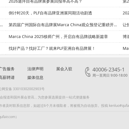
2026迪拜自有品牌展参展回报率高不高？
第
倒计时20天，PLF自有品牌亚洲展同期活动剧透
20
式对接万亿市场，第七届FMR零售生鲜食材展火热招商中
第四届广州国际自有品牌展Marca China观众预登记重磅开启
Marca China 2025移师广州，开启自有品牌战略新篇章
博
找好产品？找好工厂？就来PLF亚洲自有品牌展！
M
广告服务
法律声明
展会入驻
40006-2345-1
周一至周日 9:00-18:00
高薪聘请
媒体信息
网安备 33010302002903号
展会报道和国外展会资讯，为您参展选展提供一站式便捷服务
联系信息部，如超过6个月未领取者，将被视为自动放弃。投稿 kenluo#qufair
air.com）