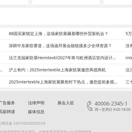
88国买家锁定上海，这场家纺展藏着哪些外贸新机会？
5
深耕中东家纺赛道，这场迪拜展会能链接多少全球资源？
法兰克福家纺展Heimtextil2027年将与欧洲酒店室内设计展HINT协同举办
in
尚生活展启幕，涵盖礼品、家纺、时装、印包等领域
沪上有约：2025intertextile上海家纺展邀您再揽商机
法
2025intertextile上海家纺展聚焦时下热点，邀您提前参观登记
三十
广告服务
法律声明
展会入驻
40006-2345-1
周一至周日 9:00-18:00
高薪聘请
媒体信息
网安备 33010302002903号
展会报道和国外展会资讯，为您参展选展提供一站式便捷服务