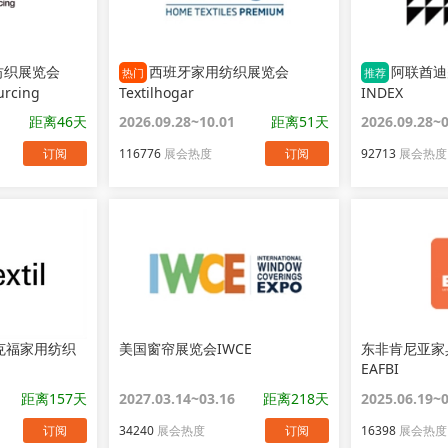
纺织展览会
西班牙家用纺织展览会
阿联酋迪
热门
推荐
urcing
Textilhogar
INDEX
距离46天
2026.09.28~10.01
距离51天
2026.09.28~
订阅
116776
展会热度
订阅
92713
展会热度
克福家用纺织
美国窗帘展览会IWCE
东非肯尼亚家
EAFBI
距离157天
2027.03.14~03.16
距离218天
2025.06.19~
订阅
34240
展会热度
订阅
16398
展会热度