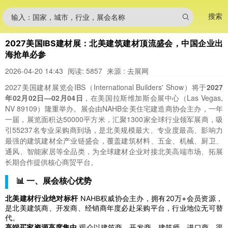
搜索
输入：国家，城市，行业，展会名称
2027美国IBS建材展：北美建筑建材顶流盛会，中国企业出
海抢单必参
2026-04-20 14:43
阅读: 5857
来源 : 去展网
2027美国建材展览会IBS（International Builders' Show）将于
2027
年02月02日—02月04日
，在美国拉斯维加斯会展中心（Las Vegas,
NV 89109）隆重举办。展会由NAHB全美住宅建造商协会主办，一年
一届，展览面积达50000平方米，汇聚1300家全球行业领军展商，吸
引55237名专业采购商到场，是北美规模最大、专业度最高、影响力
最强的建筑建材全产业链盛会，覆盖建筑材料、五金、机械、厨卫、
通风、智能家居等全品类，为全球建材企业对接北美高端市场、拓展
长期合作提供核心商贸平台。
📊 一、展会核心优势
北美建材行业绝对标杆
NAHB权威协会主办，拥有20万+会员资源，
是北美建筑商、开发商、经销商年度必赴采购平台，行业地位无可替
代。
高端买家资源高度集中
观众以建筑商、开发商、建筑师、进口商、渠