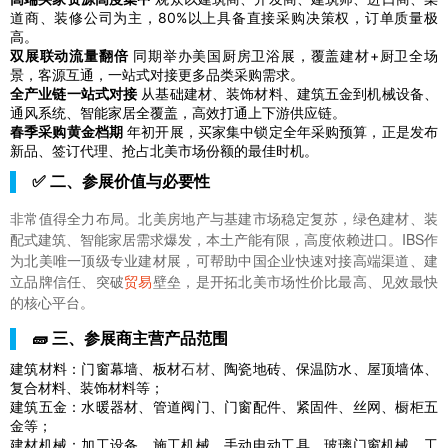
道商、装修公司为主，80%以上具备直接采购决策权，订单质量极
高。
双展联动流量翻倍
同期举办美国厨房卫浴展，覆盖建材+厨卫全场
景，客源互通，一站式对接更多品类采购需求。
全产业链一站式对接
从基础建材、装饰材料、建筑五金到机械设备、
通风系统、智能家居全覆盖，高效打通上下游供应链。
春季采购黄金档期
年初开展，买家集中锁定全年采购预算，正是发布
新品、签订代理、抢占北美市场份额的最佳时机。
✅ 二、参展价值与必要性
非常值得全力布局。北美房地产与基建市场稳定复苏，绿色建材、装
配式建筑、智能家居需求爆发，本土产能有限，高度依赖进口。IBS作
为北美唯一顶级专业建材展，可帮助中国企业快速对接高端渠道、建
立品牌信任、突破
贸易
壁垒，是开拓北美市场性价比最高、见效最快
的核心平台。
🧱 三、参展商主营产品范围
建筑材料：门窗幕墙、板材
石材
、陶瓷地砖、保温防水、屋顶墙体、
复合材料、装饰材料等；
建筑五金：水暖器材、管道阀门、门窗配件、紧固件、丝网、橱柜五
金等；
建材机械：加工设备、施工机械、手动电动工具、玻璃门窗机械、工