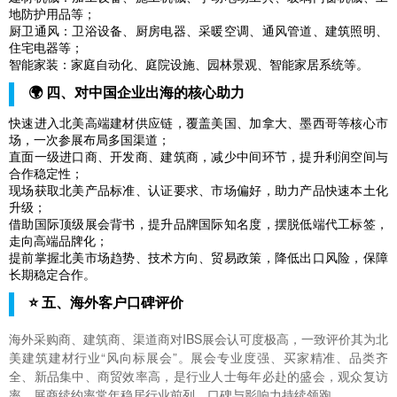
地防护用品等；
厨卫通风：卫浴设备、厨房电器、采暖空调、通风管道、建筑照明、
住宅电器等；
智能家装：家庭自动化、庭院设施、园林景观、智能家居系统等。
🌍 四、对中国企业出海的核心助力
快速进入北美高端建材供应链，覆盖美国、加拿大、墨西哥等核心市
场，一次参展布局多国渠道；
直面一级进口商、开发商、建筑商，减少中间环节，提升利润空间与
合作稳定性；
现场获取北美产品标准、认证要求、市场偏好，助力产品快速本土化
升级；
借助国际顶级展会背书，提升品牌国际知名度，摆脱低端代工标签，
走向高端品牌化；
提前掌握北美市场趋势、技术方向、贸易政策，降低出口风险，保障
长期稳定合作。
⭐ 五、海外客户口碑评价
海外采购商、建筑商、渠道商对IBS展会认可度极高，一致评价其为北
美建筑建材行业“风向标展会”。展会专业度强、买家精准、品类齐
全、新品集中、商贸效率高，是行业人士每年必赴的盛会，观众复访
率、展商续约率常年稳居行业前列，口碑与影响力持续领跑。