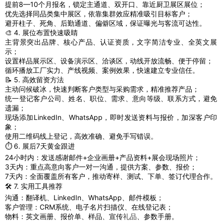
提前8—10个月报名，锁定主通道、双开口、靠近厨卫展区展位；
优先选择同品类集中展区，依靠集群效应精准吸引目标客户；
避开柱子、死角、后勤通道、偏僻区域，保证曝光与客流可达性。
🎨 4. 展位布置快速吸睛
主背景突出品牌、核心产品、认证资质，文字简洁专业、全英文展
示；
设置样品展示区、设备演示区、洽谈区，动线开放流畅、便于停留；
循环播放工厂实力、产线视频、案例效果，快速建立专业信任。
📝 5. 高效留资方法
主动问候破冰，快速判断客户类型与采购需求，精准推荐产品；
统一登记客户公司、姓名、职位、需求、意向等级、联系方式，避免
遗漏；
现场添加LinkedIn、WhatsApp，即时发送资料与报价，加深客户印
象；
使用二维码线上登记，高效准确、避免手写错误。
⏱️ 6. 展后7天黄金跟进
24小时内：发送感谢邮件+企业画册+产品资料+展会现场照片；
3天内：重点高意向客户一对一沟通，提供方案、参数、报价；
7天内：全面覆盖所有客户，推动寄样、测试、下单、签订代理合作。
🛠️ 7. 实用工具推荐
沟通：翻译机、LinkedIn、WhatsApp、邮件模板；
客户管理：CRM系统、电子名片扫描仪、在线登记表；
物料：英文画册、报价单、样品、宣传
礼品
、参数手册。