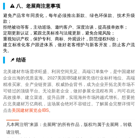
⚠️ 八、老展商注意事项
避免产品常年同质化，每年必须推出新款、绿色环保款、技术升级
款；
拒绝被动等客，主动巡场、邀约客户、深度洽谈，提高接单效率；
定期更新认证，紧跟北美标准与法规更新，避免合规风险；
重视知识产权，保护专利、商标、外观设计，防范侵权纠纷；
建立标准化客户跟进体系，做好老客维护与新客开发，防止客户流
失。
📌 结语
北美建材市场需求旺盛、利润空间充足、高端订单集中，是中国建材
企业出海的优质蓝海。2027美国IBS建材展凭借行业标杆地位、高端
精准买家、全产业链资源、权威协会背书，成为企业开拓北美市场不
可错过的顶级平台。无论新老企业，做好参展全流程布局，均可在此
高效接单、建立渠道、提升品牌，实现海外市场跨越式增长。想要抢
占北美建材万亿商机，这场展会绝对不容错过。了解展会完整详情可
点击
美国建材展览会IBS
。
凡本网注明“来源：去展网”的所有作品，版权均属于去展网，转载
请注明。