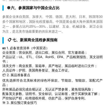
🌐 六、参展国家与中国企业占比
参展企业来自美国、加拿大、中国、德国、意大利、日本、韩国等30
多个国家和地区，国际化程度极高。中国是展会最大海外展商来源国
之一，参展占比约25%—30%，以建材、五金、机械设备、厨卫企业
为主，是北美市场最重要的供应来源之一。
📋 七、新展商全流程参展指南
🪪 1. 必备资质清单（中英双语）
企业资质：营业执照、进出口权、展位合同、官方邀请函；
产品认证：UL、ETL、CSA、RoHS、EPA、产品检测报告、英文说明
书；
清关文件：商业发票、装箱单、原产地证、展品临时进出口文件；
人员证件：护照、美国商务签证、展会工作证。
📦 2. 展品准备要点
优先选择符合北美标准的绿色环保款、节能款、智能款、装配式产
品；
所有展品必须完成合规认证，无认证严禁参展，避免现场风险；
配备英文参数、说明书、安全标识、认证标签，便于买家快速了解；
严控知识产权，杜绝侵权外观、仿款产品，保护自身专利。
🎯 3. 展位预订黄金技巧