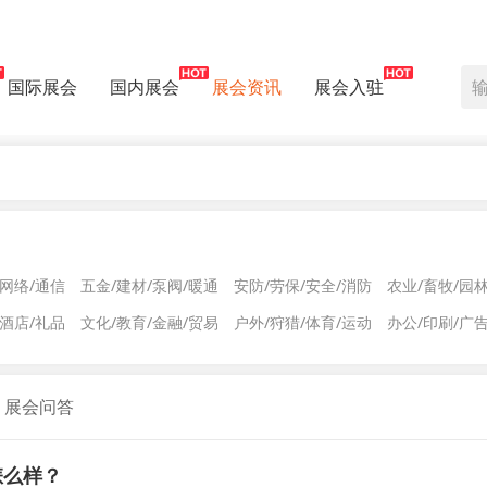
国际展会
国内展会
展会资讯
展会入驻
/网络/通信
五金/建材/泵阀/暖通
安防/劳保/安全/消防
农业/畜牧/园
/酒店/礼品
文化/教育/金融/贸易
户外/狩猎/体育/运动
办公/印刷/广
展会问答
果怎么样？