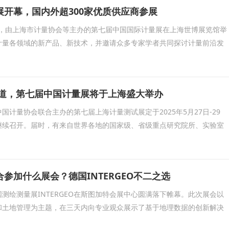
展开幕，国内外超300家优质供应商参展
9日，由上海市计量协会等主办的第七届中国国际计量展在上海世博展览馆举
计量各领域的新产品、新技术，并邀请众多专家学者共同探讨计量前沿发
载道，第七届中国计量展将于上海盛大举办
国计量协会联合主办的第七届上海计量测试展定于2025年5月27日-29
继续召开。届时，有来自世界各地的国家级、省级重点研究院所、实验室
参加什么展会？德国INTERGEO不二之选
德国测绘测量展INTERGEO在斯图加特会展中心圆满落下帷幕。此次展会以
和土地管理为主题，在三天内向专业观众展示了基于地理数据的创新解决