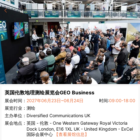
3
/
4
英国伦敦地理测绘展览会
GEO Business
展会时间：
2027年06月23日~06月24日
时间:
09:00-18:00
展览行业：
测绘
主办单位：
Diversified Communications UK
展会地点：
英国
-
伦敦
- One Western Gateway Royal Victoria
Dock London, E16 1XL UK - United Kingdom - ExCel
国际会展中心
【查看展馆信息】