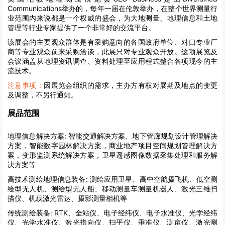
Communications举办的，每年一届在伦敦举办，在整个世界测量行
业范围内来说都是一个权威的盛会，为大地测量、地理信息和土地
管理等行业专家提供了一个非常好的交流平台。
该展会的主要观众群体是有采购意向的各国政府单位、对口专业厂
商等专业观众前来采购洽谈，此展只对专业观众开放。这项展览及
会议涵盖从地理资讯调查、资料处理至应用程式整合各项现今的主
流技术。
注意事项：
因展览会组织的需求，主办方有权对展期及地点的变更
及调整，不另行通知。
展品范围
地理信息解决方案:
智能交通解决方案、地下管廊规划设计管理解决
方案，智能数字园林解决方案，商业地产项目空间规划管理解决方
案，变形监测系统解决方案，卫星遥感图像数据采集处理和服务解
决方案等
高技术测绘地理信息装备:
测绘应用卫星、高中空航摄飞机、低空测
绘型无人机、测绘型无人船、移动测量车测量机器人、激光三维扫
描仪、机载激光雷达、摄影测量相机等
传统测绘装备:
RTK、全站仪、电子经纬仪、电子水准仪、光学经纬
仪、光学水准仪、激光指向仪、扫平仪、垂准仪、测亩仪、激光测