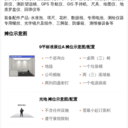
距仪、测距望远镜、GPS 导航仪、GIS 手持机、尺具、绘图仪、地
质罗盘仪、回弹仪等
装备配件产品:
水准泡、塔尺、花杆、数据线、专用电池、测绘仪器
专用螺丝、光学镜片及组件、三脚架、防爆箱、 测维修设备等
摊位示意图
9平标准展位A 摊位示意图/配置
一个咨询台
一桌两（三）椅
地毯
一个垃圾桶
公司楣板
两（三）面墙板
两到四盏射灯
一个电源插座
光地 摊位示意图/配置
不含任何设施
需最小起订面积
遵守展馆限制