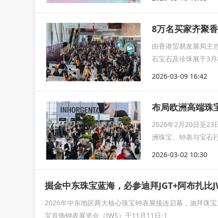
8万名买家齐聚
由香港贸易发展局主办
石宝石及珍珠展于3月
2026-03-09 16:42
布局欧洲高端珠宝
2026年2月20日至
洲珠宝、钟表与宝石
2026-03-02 10:30
掘金中东珠宝蓝海，必参迪拜JGT+阿布扎比J
2026年中东地区两大核心珠宝钟表展接连启幕，迪拜珠宝展览
宝首饰钟表展览会（JWS）于11月11日-1