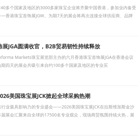
全球40多个国家及地区的3000多家珠宝企业将齐聚中国香港，参加业内备受
—香港珠宝首饰展JGW。为期7天的展会将再次连接全球供应商、品牌
展JGA圆满收官，B2B贸易韧性持续释放
Informa Markets珠宝展览部主办的六月香港珠宝首饰展JGA在香港会议
期四天的展会共吸引来自约100多个国家及地区的专业买
026美国珠宝展JCK掀起全球采购热潮
行业最具影响力的专业盛会——2026美国珠宝展JCK在拉斯维加斯金沙
届展会汇聚来自全球的17500名专业观众，现场商贸氛围持续火热，展