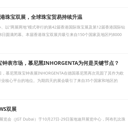
香港珠宝双展，全球珠宝贸易持续升温
、以“两展两地”模式举行的第42届香港国际珠宝展及第12届香港国际钻
8日圆满闭幕。本届香港珠宝双展共吸引来自150个国家及地区约8000
钟表市场，慕尼黑INHORGENTA为何是关键节点？
23日，慕尼黑珠宝钟表展INHORGENTA在德国慕尼黑再次巩固了其作为欧
行业核心平台的地位。为期四天的展会吸引了来自35个国家和地区的
WS双展
会（JGT Dubai）于10月27日-29日落地迪拜展览中心，阿布扎比珠