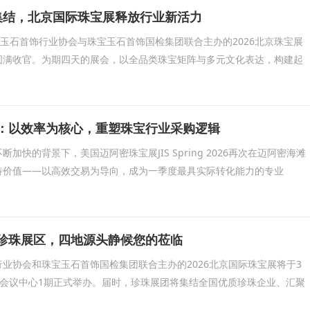
类集结，北京国际珠宝展释放行业新活力
宝玉石首饰行业协会与珠宝玉石首饰国检集团联合主办的2026北京珠宝展
圆满收官。为期四天的展会，以全品类珠宝矩阵与多元文化表达，构建起
g 2026：以效率为核心，重塑珠宝行业采购逻辑
加快的背景下，美国迈阿密珠宝展JIS Spring 2026再次在迈阿密海滩
特价值——以高效交易为导向，成为一季度最具实际转化能力的专业
展珍珠展区，四地源头静候您的莅临
业协会和珠宝玉石首饰国检集团联合主办的2026北京国际珠宝展将于3
国家会议中心1期正式举办。届时，珍珠展团将集结全国优质珍珠企业、汇聚