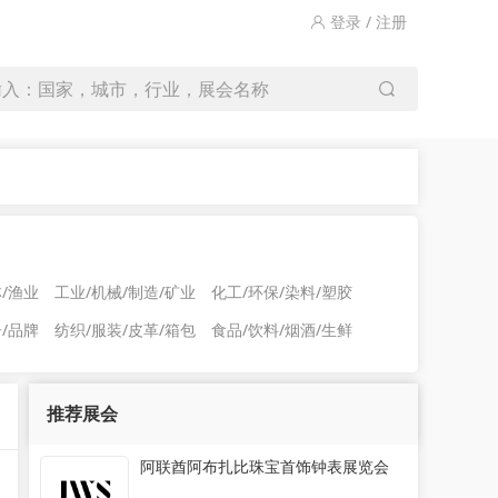
登录 / 注册
输入：国家，城市，行业，展会名称
林/渔业
工业/机械/制造/矿业
化工/环保/染料/塑胶
告/品牌
纺织/服装/皮革/箱包
食品/饮料/烟酒/生鲜
推荐展会
阿联酋阿布扎比珠宝首饰钟表展览会