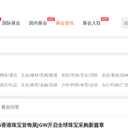
国际展会
国内展会
展会资讯
展会入驻
/网络/通信
五金/建材/泵阀/暖通
安防/劳保/安全/消防
农业/畜牧/园
/酒店/礼品
文化/教育/金融/贸易
户外/狩猎/体育/运动
办公/印刷/广
展会问答
26香港珠宝首饰展JGW开启全球珠宝采购新篇章