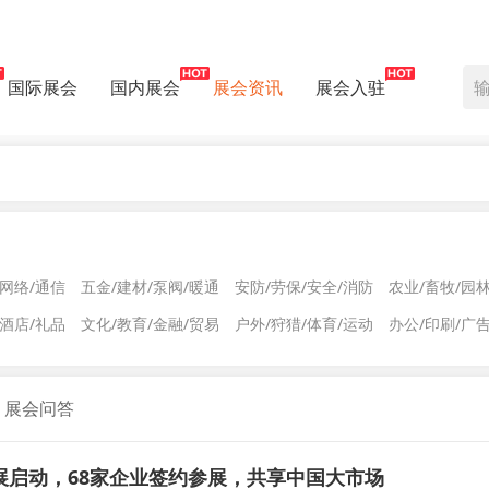
国际展会
国内展会
展会资讯
展会入驻
/网络/通信
五金/建材/泵阀/暖通
安防/劳保/安全/消防
农业/畜牧/园
/酒店/礼品
文化/教育/金融/贸易
户外/狩猎/体育/运动
办公/印刷/广
展会问答
展启动，68家企业签约参展，共享中国大市场