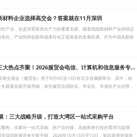
新材料企业选择高交会？答案就在11月深圳
础性产业，也是培育新质生产力的重要支撑。随着我国新材料产业持续迈
绿色化，产业协同创新和成果转化正迎来新的发展机遇。作为中国高新技
AI、算力、出海三大热点齐聚！2026服贸会电信、计算机和信息服务专题展升级亮相
务贸易交易会（服贸会）将于9月9日至13日在北京首钢园举办。其中，电
务专题展全面升级亮相，依托服贸会国际化、专业化、市场化平台优势，
联展：三大战略升级，打造大湾区一站式采购平台
速重构，买家对一站式采购、跨产业对接、高效商务行程的需求日益增
华深圳联展迎来全新升级。2026年10月13日至15日，第四届博华深圳