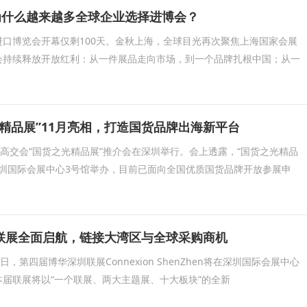
！为什么越来越多全球企业选择进博会？
口博览会开幕仅剩100天。金秋上海，全球目光再次聚焦上海国家会展
会持续释放开放红利：从一件展品走向市场，到一个品牌扎根中国；从一
精品展”11月亮相，打造国货品牌出海新平台
届高交会“国货之光精品展”推介会在深圳举行。会上透露，“国货之光精品
深圳国际会展中心3号馆举办，目前已面向全国优质国货品牌开放参展申
联展全面启航，链接大湾区与全球采购商机
15日，第四届博华深圳联展Connexion ShenZhen将在深圳国际会展中心
届联展将以“一个联展、两大主题展、十大板块”的全新