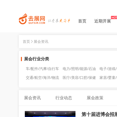
首页
近期开展
首页
展会资讯
展会行业分类
车/配件/汽摩/自行车
电力/照明/能源/石油
电子/游戏
交通/航空/海洋/物流
医疗/美容/口腔/保健
家居/婴童
展会资讯
行业动态
展会政策
第十届进博会招