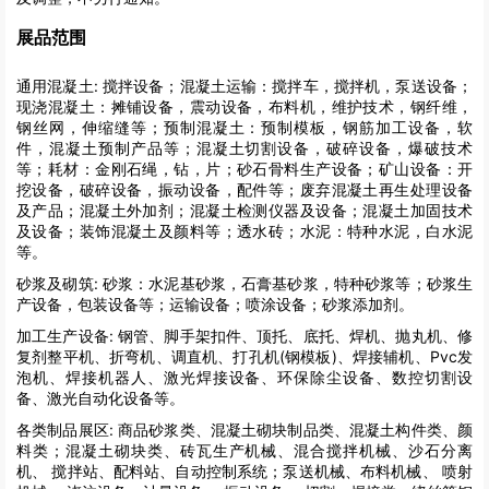
展品范围
通用混凝土:
搅拌设备；混凝土运输：搅拌车，搅拌机，泵送设备；
现浇混凝土：摊铺设备，震动设备，布料机，维护技术，钢纤维，
钢丝网，伸缩缝等；预制混凝土：预制模板，钢筋加工设备，软
件，混凝土预制产品等；混凝土切割设备，破碎设备，爆破技术
等；耗材：金刚石绳，钻，片；砂石骨料生产设备；矿山设备：开
挖设备，破碎设备，振动设备，配件等；废弃混凝土再生处理设备
及产品；混凝土外加剂；混凝土检测仪器及设备；混凝土加固技术
及设备；装饰混凝土及颜料等；透水砖；水泥：特种水泥，白水泥
等。
砂浆及砌筑:
砂浆：水泥基砂浆，石膏基砂浆，特种砂浆等；砂浆生
产设备，包装设备等；运输设备；喷涂设备；砂浆添加剂。
加工生产设备:
钢管、脚手架扣件、顶托、底托、焊机、抛丸机、修
复剂整平机、折弯机、调直机、打孔机(钢模板)、焊接辅机、Pvc发
泡机、焊接机器人、激光焊接设备、环保除尘设备、数控切割设
备、激光自动化设备等。
各类制品展区:
商品砂浆类、混凝土砌块制品类、混凝土构件类、颜
料类；混凝土砌块类、砖瓦生产机械、混合搅拌机械、沙石分离
机、 搅拌站、配料站、自动控制系统；泵送机械、布料机械、 喷射