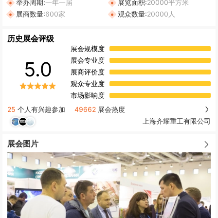
举办周期:
一年一届
展览面积:
20000平方米
展商数量:
600家
观众数量:
20000人
历史展会评级
展会规模度
展会专业度
5.0
展商评价度
观众专业度
市场影响度
25
个人有兴趣参加
49662
展会热度
上海齐耀重工有限公司
展会图片