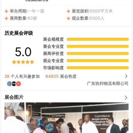
举办周期:
一年一届
展览面积:
5000平方米
展商数量:
60家
观众数量:
5000人
历史展会评级
展会规模度
展会专业度
5.0
展商评价度
观众专业度
市场影响度
28
个人有兴趣参加
84605
展会热度
广东协邦物流有限公司
展会图片