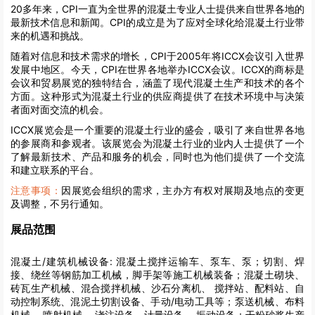
20多年来，CPI一直为全世界的混凝土专业人士提供来自世界各地的
最新技术信息和新闻。CPI的成立是为了应对全球化给混凝土行业带
来的机遇和挑战。
随着对信息和技术需求的增长，CPI于2005年将ICCX会议引入世界
发展中地区。今天，CPI在世界各地举办ICCX会议。ICCX的商标是
会议和贸易展览的独特结合，涵盖了现代混凝土生产和技术的各个
方面。这种形式为混凝土行业的供应商提供了在技术环境中与决策
者面对面交流的机会。
ICCX展览会是一个重要的混凝土行业的盛会，吸引了来自世界各地
的参展商和参观者。该展览会为混凝土行业的业内人士提供了一个
了解最新技术、产品和服务的机会，同时也为他们提供了一个交流
和建立联系的平台。
注意事项：
因展览会组织的需求，主办方有权对展期及地点的变更
及调整，不另行通知。
展品范围
混凝土/建筑机械设备:
混凝土搅拌运输车、泵车、泵；切割、焊
接、绕丝等钢筋加工机械，脚手架等施工机械装备；混凝土砌块、
砖瓦生产机械、混合搅拌机械、沙石分离机、 搅拌站、配料站、自
动控制系统、混泥土切割设备、手动/电动工具等；泵送机械、布料
机械、 喷射机械、 浇注设备、计量设备、 振动设备；干粉砂浆生产