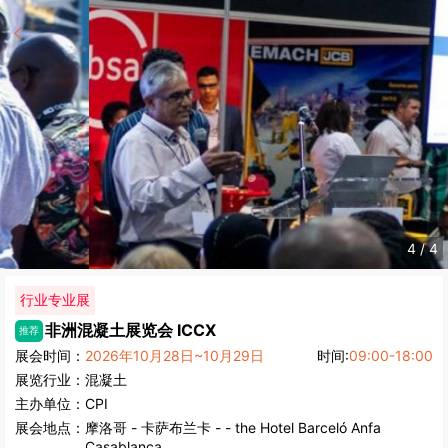
4
/
4
行业专业展
非洲混凝土展览会
ICCX
推荐
展会时间：
2026年10月28日~10月29日
时间:
09:00-18:00
展览行业：
混凝土
主办单位：
CPI
展会地点：
摩洛哥
-
卡萨布兰卡
- - the Hotel Barceló Anfa
Casablanca