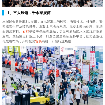
1、三大展馆，千余家展商
本届展会共推出3大展馆，展示混凝土与砂浆、石膏技术、外加剂、砂
浆成套生产及喷涂设备、混凝土与地面系统、混凝土表面处理、地墙
面铺装材料、
石材
瓷砖等多品类展品，更设有新品展示区展现行业新
发展。展品覆盖行业上下游，打造全渠道商贸服务平台，助力企业优
化战略布局，开拓投资
贸易
商机，引领行业热度！