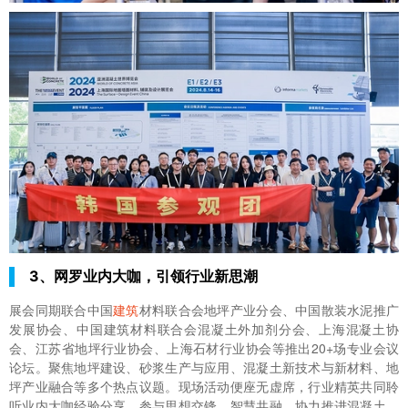
3、网罗业内大咖，引领行业新思潮
展会同期联合中国
建筑
材料联合会地坪产业分会、中国散装水泥推广
发展协会、中国建筑材料联合会混凝土外加剂分会、上海混凝土协
会、江苏省地坪行业协会、上海石材行业协会等推出20+场专业会议
论坛。聚焦地坪建设、砂浆生产与应用、混凝土新技术与新材料、地
坪产业融合等多个热点议题。现场活动便座无虚席，行业精英共同聆
听业内大咖经验分享，参与思想交锋、智慧共融，协力推进混凝土、