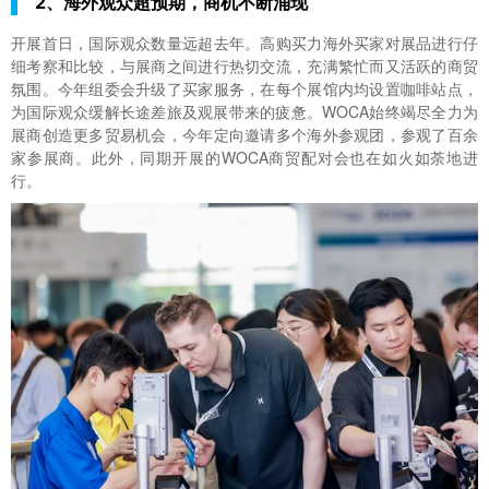
2、海外观众超预期，商机不断涌现
开展首日，国际观众数量远超去年。高购买力海外买家对展品进行仔
细考察和比较，与展商之间进行热切交流，充满繁忙而又活跃的商贸
氛围。今年组委会升级了买家服务，在每个展馆内均设置咖啡站点，
为国际观众缓解长途差旅及观展带来的疲惫。WOCA始终竭尽全力为
展商创造更多贸易机会，今年定向邀请多个海外参观团，参观了百余
家参展商。此外，同期开展的WOCA商贸配对会也在如火如荼地进
行。