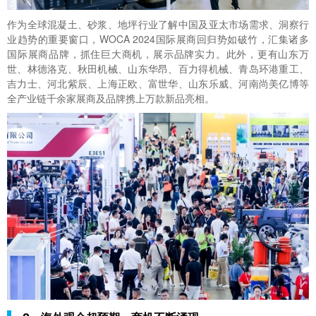
作为全球混凝土、砂浆、地坪行业了解中国及亚太市场需求、洞察行
业趋势的重要窗口，WOCA 2024国际展商回归势如破竹，汇集诸多
国际展商品牌，抓住巨大商机，展示品牌实力。此外，更有山东万
世、林德洛克、秋田机械、山东华昂、百力得机械、青岛环港重工、
吉力士、河北紫辰、上海正欧、富世华、山东乐威、河南尚美亿博等
全产业链千余家展商及品牌携上万款新品亮相。