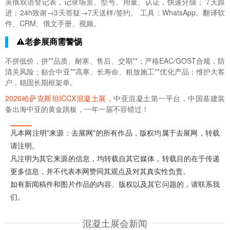
英俄双语登记表，记录场景、型号、用量、认证，快速分级； 7天跟
进：24h致谢→3天答疑→7天送样/签约。 工具：WhatsApp、翻译软
件、CRM、俄文手册、视频。
⚠️老参展商需警惕
不拼低价，拼**品质、耐寒、售后、交期**；严格EAC/GOST合规，防
清关风险；贴合中亚**高寒、长寿命、粗放施工**优化产品；维护大客
户，稳固长期框架单。
2026哈萨克斯坦ICCX混凝土展
，中亚混凝土第一平台，中国基建装
备出海中亚的黄金跳板，一年一届不容错过！
凡本网注明“来源：去展网”的所有作品，版权均属于去展网，转载
请注明。
凡注明为其它来源的信息，均转载自其它媒体，转载目的在于传递
更多信息，并不代表本网赞同其观点及对其真实性负责。
如有新闻稿件和图片作品的内容、版权以及其它问题的，请联系我
们。
混凝土展会新闻