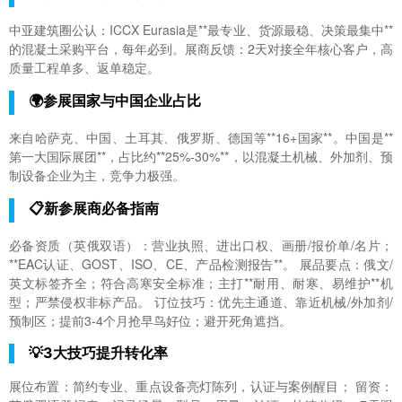
中亚建筑圈公认：ICCX Eurasia是**最专业、货源最稳、决策最集中**
的混凝土采购平台，每年必到。展商反馈：2天对接全年核心客户，高
质量工程单多、返单稳定。
🌍参展国家与中国企业占比
来自哈萨克、中国、土耳其、俄罗斯、德国等**16+国家**。中国是**
第一大国际展团**，占比约**25%-30%**，以混凝土机械、外加剂、预
制设备企业为主，竞争力极强。
📋新参展商必备指南
必备资质（英俄双语）：营业执照、进出口权、画册/报价单/名片；
**EAC认证、GOST、ISO、CE、产品检测报告**。 展品要点：俄文/
英文标签齐全；符合高寒安全标准；主打**耐用、耐寒、易维护**机
型；严禁侵权非标产品。 订位技巧：优先主通道、靠近机械/外加剂/
预制区；提前3-4个月抢早鸟好位；避开死角遮挡。
💡3大技巧提升转化率
展位布置：简约专业、重点设备亮灯陈列，认证与案例醒目； 留资：