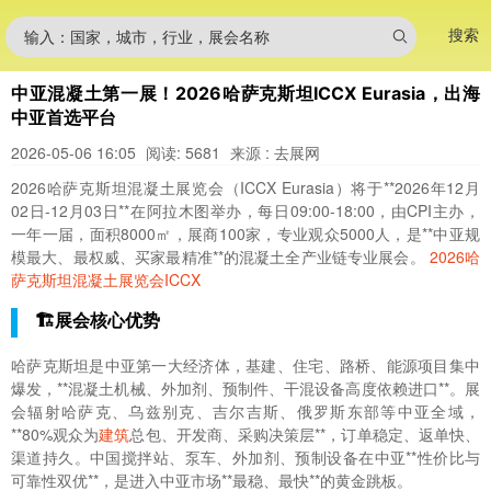
搜索
输入：国家，城市，行业，展会名称
中亚混凝土第一展！2026哈萨克斯坦ICCX Eurasia，出海
中亚首选平台
2026-05-06 16:05
阅读: 5681
来源 : 去展网
2026哈萨克斯坦混凝土展览会（ICCX Eurasia）将于**2026年12月
02日-12月03日**在阿拉木图举办，每日09:00-18:00，由CPI主办，
一年一届，面积8000㎡，展商100家，专业观众5000人，是**中亚规
模最大、最权威、买家最精准**的混凝土全产业链专业展会。
2026哈
萨克斯坦混凝土展览会ICCX
🏗️展会核心优势
哈萨克斯坦是中亚第一大经济体，基建、住宅、路桥、能源项目集中
爆发，**混凝土机械、外加剂、预制件、干混设备高度依赖进口**。展
会辐射哈萨克、乌兹别克、吉尔吉斯、俄罗斯东部等中亚全域，
**80%观众为
建筑
总包、开发商、采购决策层**，订单稳定、返单快、
渠道持久。中国搅拌站、泵车、外加剂、预制设备在中亚**性价比与
可靠性双优**，是进入中亚市场**最稳、最快**的黄金跳板。