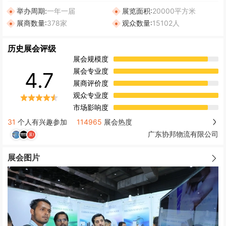
举办周期:
一年一届
展览面积:
20000平方米
展商数量:
378家
观众数量:
15102人
历史展会评级
展会规模度
展会专业度
4.7
展商评价度
观众专业度
市场影响度
31
个人有兴趣参加
114965
展会热度
广东协邦物流有限公司
展会图片