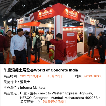
5
/
10
印度混凝土展览会
World of Concrete India
展会时间：
2027年10月20日~10月22日
时间:
09:00-18:00
展览行业：
混凝土
主办单位：
Informa Markets
展会地点：
印度
-
孟买
- next to Western Express Highway,
NESCO, Goregaon, Mumbai, Maharashtra 400063 -
孟买展览中心
【查看展馆信息】