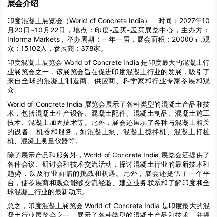
展会介绍
印度混凝土展览会（World of Concrete India），时间：2027年10
月20日~10月22日，地点：印度-孟买-孟买展览中心，主办方：
Informa Markets，举办周期：一年一届，展会面积：20000㎡,观
众：15102人，参展商：378家。
印度混凝土展览会 World of Concrete India 是印度最大的混凝土行
业展览会之一，该展览会旨在促进印度混凝土行业的发展，吸引了
来自全球的混凝土制造商、供应商、科学家和行业专家参展和观
众。
World of Concrete India 展览会展示了各种类型的混凝土产品和技
术，包括混凝土生产设备、混凝土配件、混凝土制品、混凝土施工
技术、混凝土加固技术等。此外，展会还展示了各种与混凝土相关
的设备、机器和服务，如混凝土泵、混凝土搅拌机、混凝土打桩
机、混凝土测量仪器等。
除了展示产品和服务外，World of Concrete India 展览会还提供了
各种会议、研讨会和技术交流活动，探讨混凝土行业的最新技术和
趋势，以及行业面临的挑战和机遇。此外，展会还提供了一个平
台，使参展商和观众能够交流经验、建立业务联系和了解印度和全
球混凝土行业的最新动态。
总之，印度混凝土展览会 World of Concrete India 是印度最大的混
凝土行业展览会之一，展示了各种类型的混凝土产品和技术，并提