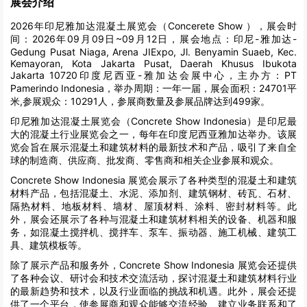
展会介绍
2026年印尼雅加达混凝土展览会（Concerete Show ），展会时
间：2026年09月09日~09月12日，展会地点：印尼-雅加达-
Gedung Pusat Niaga, Arena JIExpo, Jl. Benyamin Suaeb, Kec.
Kemayoran, Kota Jakarta Pusat, Daerah Khusus Ibukota
Jakarta 10720印度尼西亚-雅加达会展中心，主办方：PT
Pamerindo Indonesia，举办周期：一年一届，展会面积：24701平
米,参展观众：10291人，参展商数量及参展品牌达到499家。
印尼雅加达混凝土展览会（Concrete Show Indonesia）是印尼最
大的混凝土行业展览会之一，每年在印度尼西亚雅加达举办。该展
览会旨在展示混凝土和建筑材料的最新技术和产品，吸引了来自全
球的制造商、供应商、批发商、零售商和相关企业参展和观众。
Concrete Show Indonesia 展览会展示了各种类型的混凝土和建筑
材料产品，包括混凝土、水泥、添加剂、建筑钢材、砖瓦、石材、
隔热材料、地板材料、墙材、屋顶材料、涂料、密封材料等。此
外，展会还展示了各种与混凝土和建筑材料相关的设备、机器和服
务，如混凝土搅拌机、搅拌车、泵车、振动器、施工机械、建筑工
具、建筑模板等。
除了展示产品和服务外，Concrete Show Indonesia 展览会还提供
了各种会议、研讨会和技术交流活动，探讨混凝土和建筑材料行业
的最新趋势和技术，以及行业面临的挑战和机遇。此外，展会还提
供了一个平台，使参展商和观众能够交流经验、建立业务联系和了