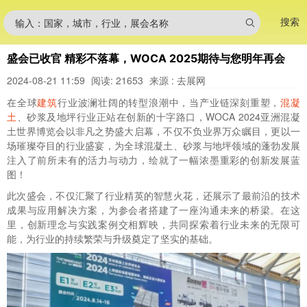
搜索
输入：国家，城市，行业，展会名称
盛会已收官 精彩不落幕，WOCA 2025期待与您明年再会
2024-08-21 11:59
阅读: 21653
来源 : 去展网
在全球
建筑
行业波澜壮阔的转型浪潮中，当产业链深刻重塑，
混凝
土
、砂浆及地坪行业正站在创新的十字路口，WOCA 2024亚洲混凝
土世界博览会以非凡之势盛大启幕，不仅不负业界万众瞩目，更以一
场璀璨夺目的行业盛宴，为全球混凝土、砂浆与地坪领域的蓬勃发展
注入了前所未有的活力与动力，绘就了一幅浓墨重彩的创新发展蓝
图！
此次盛会，不仅汇聚了行业精英的智慧火花，还展示了最前沿的技术
成果与应用解决方案，为参会者搭建了一座沟通未来的桥梁。在这
里，创新理念与实践案例交相辉映，共同探索着行业未来的无限可
能，为行业的持续繁荣与升级奠定了坚实的基础。