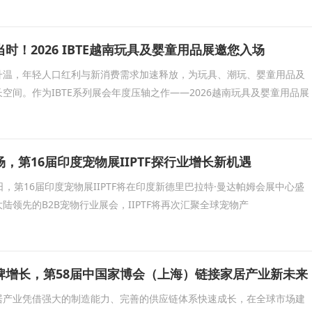
时！2026 IBTE越南玩具及婴童用品展邀您入场
升温，年轻人口红利与新消费需求加速释放，为玩具、潮玩、婴童用品及
空间。作为IBTE系列展会年度压轴之作——2026越南玩具及婴童用品展
，第16届印度宠物展IIPTF探行业增长新机遇
30日，第16届印度宠物展IIPTF将在印度新德里巴拉特·曼达帕姆会展中心盛
陆领先的B2B宠物行业展会，IIPTF将再次汇聚全球宠物产
牌增长，第58届中国家博会（上海）链接家居产业新未来
居产业凭借强大的制造能力、完善的供应链体系快速成长，在全球市场建