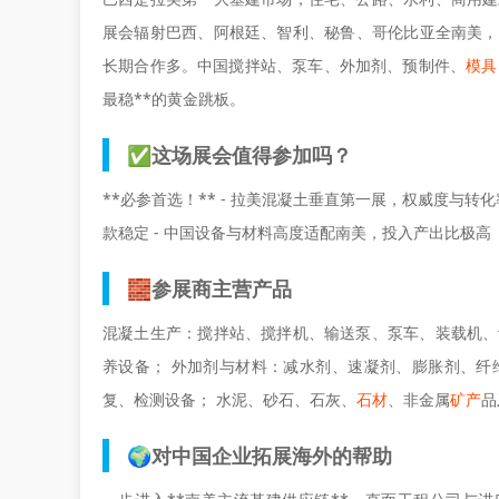
展会辐射巴西、阿根廷、智利、秘鲁、哥伦比亚全南美，*
长期合作多。中国搅拌站、泵车、外加剂、预制件、
模具
最稳**的黄金跳板。
✅这场展会值得参加吗？
**必参首选！** - 拉美混凝土垂直第一展，权威度与转
款稳定 - 中国设备与材料高度适配南美，投入产出比极高
🧱参展商主营产品
混凝土生产：搅拌站、搅拌机、输送泵、泵车、装载机、
养设备； 外加剂与材料：减水剂、速凝剂、膨胀剂、纤
复、检测设备； 水泥、砂石、石灰、
石材
、非金属
矿产
品
🌍对中国企业拓展海外的帮助