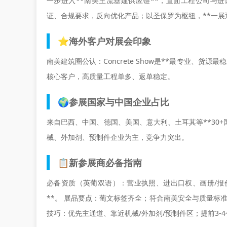
一步进入**南美主流基建供应链**，直面工程公司与
证、合规要求，反向优化产品；以圣保罗为枢纽，**一展
⭐海外客户对展会印象
南美建筑圈公认：Concrete Show是**最专业、
核心客户，高质量工程单多、返单稳定。
🌍参展国家与中国企业占比
来自巴西、中国、德国、美国、意大利、土耳其等**30+国家
械、外加剂、预制件企业为主，竞争力突出。
📋新参展商必备指南
必备资质（英葡双语）：营业执照、进出口权、画册/报价单/
**。 展品要点：葡文标签齐全；符合南美安全与质量标准
技巧：优先主通道、靠近机械/外加剂/预制件区；提前3-