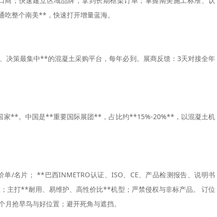
进口商；快速建立区域品牌，拿到长期框架订单；掌握南美施工标准、认
通吃整个南美**，快速打开增量蓝海。
货源最稳、决策最集中**的混凝土采购平台，每年必到。展商反馈：3天对接全年
**。中国是**重要国际展团**，占比约**15%-20%**，以混凝土机
名片； **巴西INMETRO认证、ISO、CE、产品检测报告、说明书
；主打**耐用、易维护、高性价比**机型；严禁侵权与非标产品。 订位
4个月抢早鸟与好位置；避开死角与遮挡。