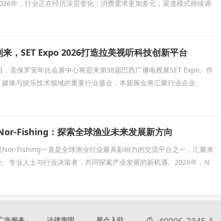
026年，行业正在经历深层变化：消费需求更加多元，渠道模式持续调
到来，SET Expo 2026打造拉美视听科技创新平台
20日，圣保罗安年比会展中心将迎来第38届巴西广播电视展SET Expo。作
、媒体与娱乐技术领域的重要行业盛会，本届展会将汇聚行业企业、
Nor-Fishing：探索全球渔业未来发展新方向
Nor-Fishing一直是全球渔业行业最具影响力的交流平台之一，汇聚来
、专业人士与行业决策者，共同探索产业发展的新机遇。2026年，N
广告服务
法律声明
展会入驻