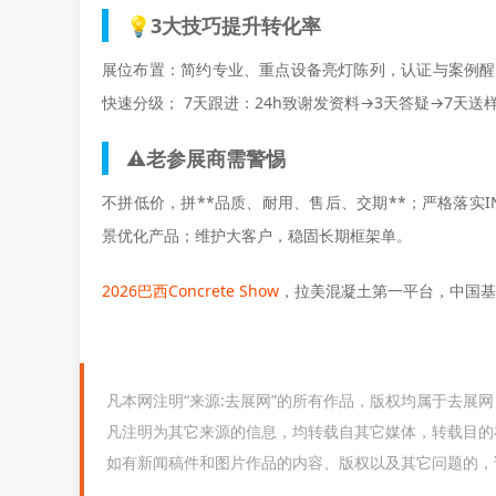
💡3大技巧提升转化率
展位布置：简约专业、重点设备亮灯陈列，认证与案例醒
快速分级； 7天跟进：24h致谢发资料→3天答疑→7天送样
⚠️老参展商需警惕
不拼低价，拼**品质、耐用、售后、交期**；严格落实I
景优化产品；维护大客户，稳固长期框架单。
2026巴西Concrete Show
，拉美混凝土第一平台，中国基
凡本网注明“来源:去展网”的所有作品，版权均属于去展
凡注明为其它来源的信息，均转载自其它媒体，转载目的
如有新闻稿件和图片作品的内容、版权以及其它问题的，