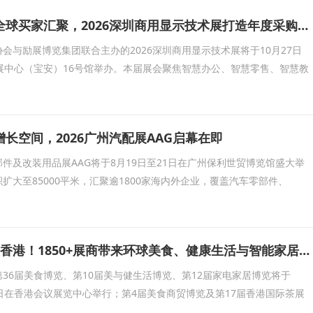
头部企业云集、全球买家汇聚，2026深圳商用显示技术展打造年度采购现场
会与励展博览集团联合主办的2026深圳商用显示技术展将于10月27日
展中心（宝安）16号馆举办。本届展会聚焦智慧办公、智慧零售、智慧教
长空间，2026广州汽配展AAG启幕在即
件及改装用品展AAG将于8月19日至21日在广州保利世贸博览馆盛大举
积扩大至85000平米，汇聚逾1800家海内外企业，覆盖汽车零部件、
五大展会8月齐聚香港！1850+展商带来环球美食、健康生活与智能家居盛宴
36届美食博览、第10届美与健生活博览、第12届家电家居博览将于
至17日在香港会议展览中心举行；第4届美食商贸博览及第17届香港国际茶展