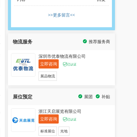
>>更多留言<<
，
体
物流服务
推荐服务商
材
关
深圳市优泰物流有限公司
立即咨询
已认证
吸
展品物流
制
亚
展位预定
展团
补贴
浙江天启展览有限公司
进
立即咨询
已认证
标准展位
光地