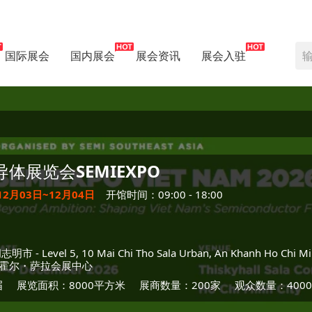
国际展会
国内展会
展会资讯
展会入驻
导体展览会
SEMIEXPO
12月03日~12月04日
开馆时间：09:00 - 18:00
胡志明市
- Level 5, 10 Mai Chi Tho Sala Urban, An Khanh Ho Chi Mi
霍尔・萨拉会展中心
届
展览面积：8000平方米
展商数量：200家
观众数量：400