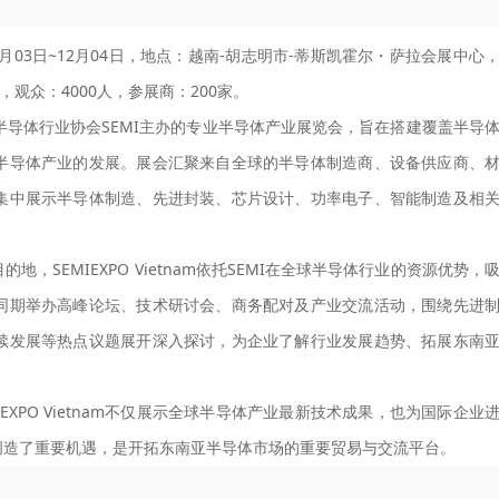
12月03日~12月04日，地点：越南-胡志明市-蒂斯凯霍尔・萨拉会展中心
，观众：4000人，参展商：200家。
由全球半导体行业协会SEMI主办的专业半导体产业展览会，旨在搭建覆盖半导
半导体产业的发展。展会汇聚来自全球的半导体制造商、设备供应商、
，集中展示半导体制造、先进封装、芯片设计、功率电子、智能制造及相
SEMIEXPO Vietnam依托SEMI在全球半导体行业的资源优势，
同期举办高峰论坛、技术研讨会、商务配对及产业交流活动，围绕先进
续发展等热点议题展开深入探讨，为企业了解行业发展趋势、拓展东南
XPO Vietnam不仅展示全球半导体产业最新技术成果，也为国际企业
创造了重要机遇，是开拓东南亚半导体市场的重要贸易与交流平台。