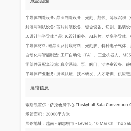
展品范围
半导体制造设备:
晶圆制造设备、光刻、刻蚀、薄膜沉积（C
封装与测试设备:
芯片封装设备、键合设备、切割、贴装设
IC设计与半导体产品:
IC设计服务、AI芯片、功率半导体
半导体材料:
硅晶圆及衬底材料、光刻胶、特种电子气体、
自动化与智能制造:
工厂自动化（FA）、工业机器人、ME
零部件及配套设施:
真空系统、泵、阀门、洁净室设备、静
半导体产业服务:
测试认证、技术研发、人才培训、供应链
展馆信息
蒂斯凯霍尔・萨拉会展中心 Thiskyhall Sala Convention C
场馆面积：20000平方米
展馆地址：越南 - 胡志明市 - Level 5, 10 Mai Chi Tho Sala U