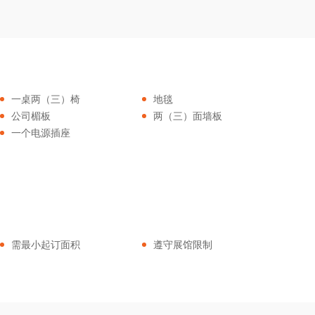
一桌两（三）椅
地毯
公司楣板
两（三）面墙板
一个电源插座
需最小起订面积
遵守展馆限制