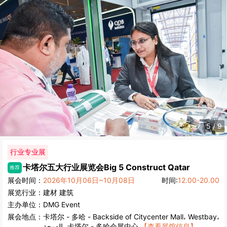
5
/
9
行业专业展
卡塔尔五大行业展览会
Big 5 Construct Qatar
推荐
展会时间：
2026年10月06日~10月08日
时间:
12.00-20.00
展览行业：
建材
建筑
主办单位：
DMG Event
展会地点：
卡塔尔
-
多哈
- Backside of Citycenter Mall، Westbay،
الدوحة، 卡塔尔 - 多哈会展中心
【查看展馆信息】