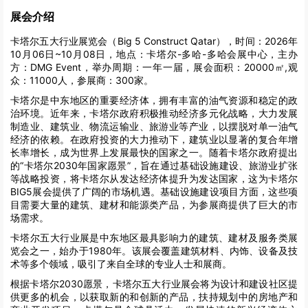
展会介绍
卡塔尔五大行业展览会（Big 5 Construct Qatar），时间：2026年
10月06日~10月08日，地点：卡塔尔-多哈-多哈会展中心，主办
方：DMG Event，举办周期：一年一届，展会面积：20000㎡,观
众：11000人，参展商：300家。
卡塔尔是中东地区的重要经济体，拥有丰富的油气资源和稳定的政
治环境。近年来，卡塔尔政府积极推动经济多元化战略，大力发展
制造业、建筑业、物流运输业、旅游业等产业，以摆脱对单一油气
经济的依赖。在政府投资的大力推动下，建筑业以显著的复合年增
长率增长，成为世界上发展最快的国家之一。随着卡塔尔政府提出
的“卡塔尔2030年国家愿景”，旨在通过基础设施建设、旅游业扩张
等战略投资，将卡塔尔从发达经济体提升为发达国家，这为卡塔尔
BIG5展会提供了广阔的市场机遇。基础设施建设项目方面，这些项
目需要大量的建筑、建材和能源类产品，为参展商提供了巨大的市
场需求。
卡塔尔五大行业展是中东地区最具影响力的建筑、建材及服务类展
览会之一，始办于1980年。‌该展会覆盖建筑材料、内饰、设备及技
术等多个领域，吸引了来自全球的专业人士和展商‌。
根据卡塔尔2030愿景，卡塔尔五大行业展会将为设计和建设社区提
供更多的机会，以获取新的和创新的产品，扶持规划中的房地产和