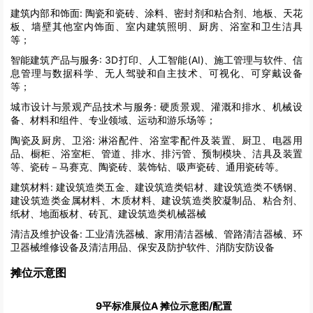
建筑内部和饰面:
陶瓷和瓷砖、涂料、密封剂和粘合剂、地板、天花
板、墙壁其他室内饰面、室内建筑照明、厨房、浴室和卫生洁具
等；
智能建筑产品与服务:
3D打印、人工智能(AI)、施工管理与软件、信
息管理与数据科学、无人驾驶和自主技术、可视化、可穿戴设备
等；
城市设计与景观产品技术与服务:
硬质景观、灌溉和排水、机械设
备、材料和组件、专业领域、运动和游乐场等；
陶瓷及厨房、卫浴:
淋浴配件、浴室零配件及装置、厨卫、电器用
品、橱柜、浴室柜、管道、排水、排污管、预制模块、洁具及装置
等、瓷砖－马赛克、陶瓷砖、装饰钻、吸声瓷砖、通用瓷砖等。
建筑材料:
建设筑造类五金、建设筑造类铝材、建设筑造类不锈钢、
建设筑造类金属材料、木质材料、建设筑造类胶凝制品、粘合剂、
纸材、地面板材、砖瓦、建设筑造类机械器械
清洁及维护设备:
工业清洗器械、家用清洁器械、管路清洁器械、环
卫器械维修设备及清洁用品、保安及防护软件、消防安防设备
摊位示意图
9平标准展位A 摊位示意图/配置