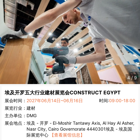
4
/
9
埃及开罗五大行业建材展览会
CONSTRUCT EGYPT
展会时间：
2027年06月14日~06月16日
时间:
09:00-18:00
展览行业：
建材
主办单位：
DMG
展会地点：
埃及
-
开罗
- El-Moshir Tantawy Axis, Al Hay Al Asher,
Nasr City, Cairo Governorate 4440301埃及 - 埃及国
际展览中心
【查看展馆信息】