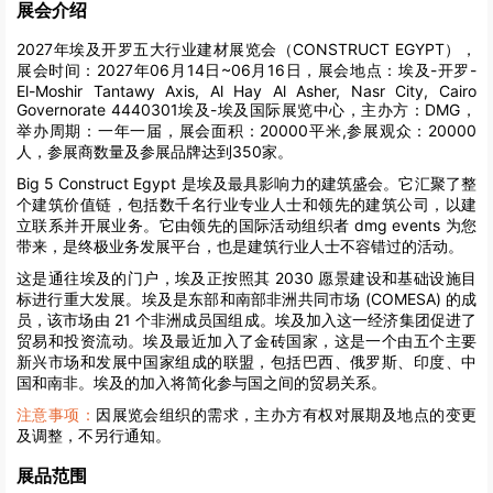
展会介绍
2027年埃及开罗五大行业建材展览会（CONSTRUCT EGYPT），
展会时间：2027年06月14日~06月16日，展会地点：埃及-开罗-
El-Moshir Tantawy Axis, Al Hay Al Asher, Nasr City, Cairo
Governorate 4440301埃及-埃及国际展览中心，主办方：DMG，
举办周期：一年一届，展会面积：20000平米,参展观众：20000
人，参展商数量及参展品牌达到350家。
Big 5 Construct Egypt 是埃及最具影响力的建筑盛会。它汇聚了整
个建筑价值链，包括数千名行业专业人士和领先的建筑公司，以建
立联系并开展业务。它由领先的国际活动组织者 dmg events 为您
带来，是终极业务发展平台，也是建筑行业人士不容错过的活动。
这是通往埃及的门户，埃及正按照其 2030 愿景建设和基础设施目
标进行重大发展。埃及是东部和南部非洲共同市场 (COMESA) 的成
员，该市场由 21 个非洲成员国组成。埃及加入这一经济集团促进了
贸易和投资流动。埃及最近加入了金砖国家，这是一个由五个主要
新兴市场和发展中国家组成的联盟，包括巴西、俄罗斯、印度、中
国和南非。埃及的加入将简化参与国之间的贸易关系。
注意事项：
因展览会组织的需求，主办方有权对展期及地点的变更
及调整，不另行通知。
展品范围