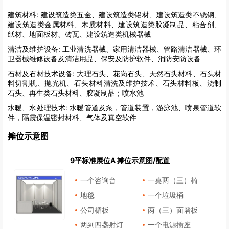
建筑材料:
建设筑造类五金、建设筑造类铝材、建设筑造类不锈钢、
建设筑造类金属材料、木质材料、建设筑造类胶凝制品、粘合剂、
纸材、地面板材、砖瓦、建设筑造类机械器械
清洁及维护设备:
工业清洗器械、家用清洁器械、管路清洁器械、环
卫器械维修设备及清洁用品、保安及防护软件、消防安防设备
石材及石材技术设备:
大理石头、花岗石头、天然石头材料、石头材
料切割机、抛光机、石头材料清洗及维护技术、石头材料板、浇制
石头、再生类石头材料、胶凝制品；喷水池
水暖、水处理技术:
水暖管道及泵，管道装置，游泳池、喷泉管道软
件，隔震保温密封材料、气体及真空软件
摊位示意图
9平标准展位A 摊位示意图/配置
一个咨询台
一桌两（三）椅
地毯
一个垃圾桶
公司楣板
两（三）面墙板
两到四盏射灯
一个电源插座