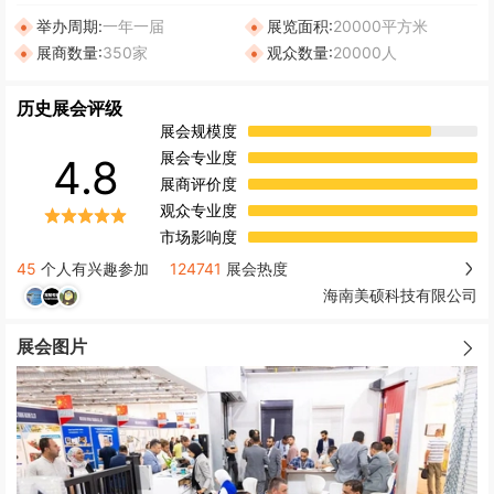
举办周期:
一年一届
展览面积:
20000平方米
展商数量:
350家
观众数量:
20000人
历史展会评级
展会规模度
展会专业度
4.8
展商评价度
观众专业度
市场影响度
45
个人有兴趣参加
124741
展会热度
海南美硕科技有限公司
展会图片