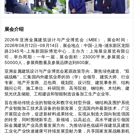
展会介绍
2026年亚洲金属建筑设计与产业博览会（MBE），展会时间：
2026年08月12日~08月14日，展会地点：中国-上海-浦东新区龙阳
路2345号-上海新国际博览中心，主办方：上海展业展览有限公
司，举办周期：一年一届，展会面积：23000平米,参展观众：
50000人，参展商数量及参展品牌达到600家。
亚洲金属建筑设计与产业博览会紧跟政策导向，聚焦绿色建造、“双
碳战略”，汇集国内外建筑业界的协（学）会领导、建筑大师、行业
专家、地产开发商、总包商、规划院、设计院、建筑事务所、结构
顾问公司、施工单位、科研院所、高等院校、钢结构、木结构、建
筑光伏及储能、工程建设和智能制造设备加工生产企业等。
旨在推动传统企业的智能化和数字化转型升级、钢结构及围护系统
产业智能加工技术及设备的创新发展，交流国内外最新技术，广泛
开展院企合作，促进新材料成果转化，实现从制造大国向制造强国
的转变，同时围绕新常态、新领域，以高起点、高水平建设引领国
际金属建筑产业高质量发展方向，为推动绿色低碳环保建筑及建筑
工业化产业快速健康可持续发展贡献力量，共享国家发展战略新机