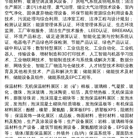
节能材料、暖通空调及通风设备、厂房电气系统及弱电系统；清洁
生产展区：废(污)水处理、废气治理、烟尘大气治理技术设备、室内
空气净化、固体废弃物处理设备、环保节能和资源综合利用设备及
技术、污泥处理与综合利用、洁净室工程、洁净工程与设计规划；
检测认证展区：能源管理体系认证、环境管理体系认证、生态环境
监测、工厂审核服务、清洁生产技术服务、LEED认证、BREEAM认
证、环境产品标志、碳足迹测算认证、智能化监测与控制系统认
证、电器电子产品绿色环保检测、节能产品认证、绿色产品认证、
碳中和认证等；数智转型展区：工业信息化、工业自动化、工业机
器人、传输设备、增材制造和3D打印技术、人工智能与机器学习技
术、工业物联网技术、智能制造技术与系统集成解决方案、数据分
析、网络安全、智能工厂物流与仓储技术、人才转型技术和职业教
育及其他相关技术、产品和解决方案；储能展区：储能技术及材
料、储能设备及组件、储能系统及EPC工程等。
保温材料:
无机保温材料展区：岩（矿）棉板，玻璃棉，气凝胶，玻
化，微珠，泡沫玻璃，泡沫陶瓷，铝箔，真空绝热板，无机保温涂
料，膨胀珍珠岩，泡沫混凝土砌块等；发泡保温材料展区：发泡水
泥，发泡剂，泡沫混凝土砌块/轻质墙板，发泡保温板等；有机保温
材料展区：酚醛，橡塑，聚氨酯，聚苯板EPS，挤塑板XPS，阻燃剂
等； 保温装饰一体化展区：成品板，饰面材料，密封材料，锚固材
料及配给，生产及涂装设备等；生产设备展区：岩棉，玻璃棉等保
温材料生产设备，建筑节能检测设备，聚氨酯喷涂设备，EPS设备
等； 墙体/屋面保温展区：外墙外（自/内）保温系统等，屋面防水