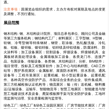
遇。
注意事项：
因展览会组织的需求，主办方有权对展期及地点的变更
及调整，不另行通知。
展品范围
钢木结构:
钢、木结构设计院所、项目总承包单位、顾问公司及金融
等第三方服务机构；钢结构代工厂；材料展区：工字型钢、H型钢，
轻钢、冷弯型钢等特殊钢材，钢管，彩涂板、热轧酸洗板、冷轧
板、铝板、镀锌板、镀铝锌板、铝锌镁及锌铝镁板，防腐涂料、 防
火涂料等；加工设备展区：切割设备、焊接设备、焊接辅机具、金
属板材表面处理设备、金属墙板加工设备、各类龙门吊、连接产
品、包装设备、传输设备、各类钢、木结构设计、分析、BIM软件；
项目管理、投标及工程预算软件；加工中心与结构样图、CAD工作
站等；围护系统展区：金属板材、屋面防水材料、排水系统、通风
设备等；工程吊装展区：起重机械、轻小型起重设备、起重机配
件、各种高空作业防护产品、吊装综合业务的企业、软件集成商、
第三方机械检验认证机构等；物流展区：输（传）送机械、物料搬
运/运输设备、运输车、智能物流等；智慧工地展区：智能建造与智
慧工地建设技术及设备、爬架模板脚手架与安全防护设备、工地环
境监测与治理、安全质量检测与监管等。
绿色工厂:
绿色工厂&绿色工业园区展区；厂房节能技术展区：厂房