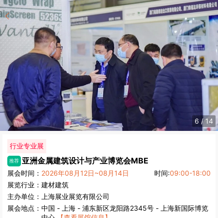
6
/
14
行业专业展
亚洲金属建筑设计与产业博览会
MBE
推荐
展会时间：
2026年08月12日~08月14日
时间:
09:00-18:00
展览行业：
建材
建筑
主办单位：
上海展业展览有限公司
展会地点：
中国
-
上海
- 浦东新区龙阳路2345号 - 上海新国际博览
中心
【查看展馆信息】