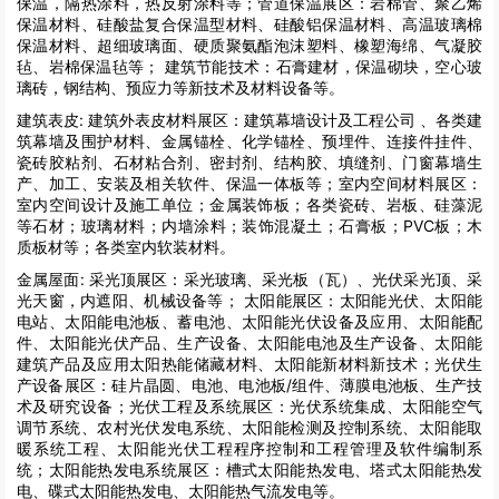
保温，隔热涂料，热反射涂料等；管道保温展区：岩棉管、聚乙烯
保温材料、硅酸盐复合保温型材料、硅酸铝保温材料、高温玻璃棉
保温材料、超细玻璃面、硬质聚氨酯泡沫塑料、橡塑海绵、气凝胶
毡、岩棉保温毡等； 建筑节能技术：石膏建材，保温砌块，空心玻
璃砖，钢结构、预应力等新技术及材料设备等。
建筑表皮:
建筑外表皮材料展区：建筑幕墙设计及工程公司 、各类建
筑幕墙及围护材料、金属锚栓、化学锚栓、预埋件、连接件挂件、
瓷砖胶粘剂、石材粘合剂、密封剂、结构胶、填缝剂、门窗幕墙生
产、加工、安装及相关软件、保温一体板等；室内空间材料展区：
室内空间设计及施工单位；金属装饰板；各类瓷砖、岩板、硅藻泥
等石材；玻璃材料；内墙涂料；装饰混凝土；石膏板；PVC板；木
质板材等；各类室内软装材料。
金属屋面:
采光顶展区：采光玻璃、采光板（瓦）、光伏采光顶、采
光天窗，内遮阳、机械设备等； 太阳能展区：太阳能光伏、太阳能
电站、太阳能电池板、蓄电池、太阳能光伏设备及应用、太阳能配
件、太阳能光伏产品、生产设备、太阳能电池及生产设备、太阳能
建筑产品及应用太阳热能储藏材料、太阳能新材料新技术；光伏生
产设备展区：硅片晶圆、电池、电池板/组件、薄膜电池板、生产技
术及研究设备；光伏工程及系统展区：光伏系统集成、太阳能空气
调节系统、农村光伏发电系统、太阳能检测及控制系统、太阳能取
暖系统工程、太阳能光伏工程程序控制和工程管理及软件编制系
统；太阳能热发电系统展区：槽式太阳能热发电、塔式太阳能热发
电、碟式太阳能热发电、太阳能热气流发电等。