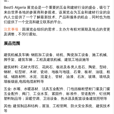
Best5 Algeria 展览会是一个重要的五金和建材行业的盛会，吸引了
来自世界各地的参展商和参观者。该展览会为五金和建材行业的业
内人士提供了一个了解最新技术、产品和服务的机会，同时也为他
们提供了一个交流和建立联系的平台。
注意事项：
因展览会组织的需求，主办方有权对展期及地点的变更
及调整，不另行通知。
展品范围
建筑机械及车辆:
钢筋加工设备、砖机、陶瓷加工设备、施工机械、
脚手架、建筑车辆，工程及建筑机械、建筑工地设施等
建筑材料:
石材大理石、花岗石、板岩及各类人造石、陶瓷、型砖、
钢材、铝型材、木材、瓷砖、地板与地毯、石膏、板材、油毯、粗
绒、铺路材料、水泥、混凝土、管材、油漆、石灰、玻璃、墙纸及
墙板镶嵌,电线电缆材料等
五金:
水嘴、水暖器材、洁具五金配件、门包括橱柜壁柜门窗及门窗
五金配件、阀门、工业水泵、紧固件、标准件、管道配件、钉丝网
塑料制品等；采暖空调、卫浴设备、热水器及配套设备建筑照明等
其他:
建筑制品和结构，屋顶、工程管网、防火安全系统、建筑技术
等