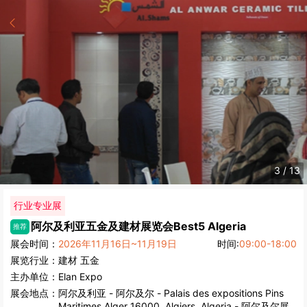
4
/
13
行业专业展
阿尔及利亚五金及建材展览会
Best5 Algeria
推荐
展会时间：
2026年11月16日~11月19日
时间:
09:00-18:00
展览行业：
建材
五金
主办单位：
Elan Expo
展会地点：
阿尔及利亚
-
阿尔及尔
- Palais des expositions Pins
Maritimes Alger 16000, Algiers, Algeria - 阿尔及尔展