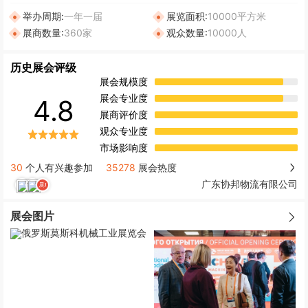
举办周期:
一年一届
展览面积:
10000平方米
展商数量:
360家
观众数量:
10000人
历史展会评级
展会规模度
展会专业度
4.8
展商评价度
观众专业度
市场影响度
30
个人有兴趣参加
35278
展会热度
广东协邦物流有限公司
展会图片