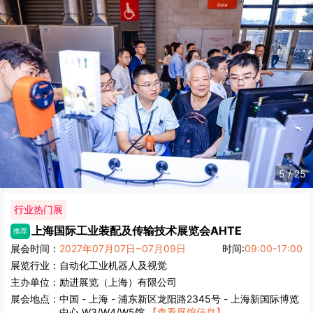
6
/
25
行业热门展
上海国际工业装配及传输技术展览会
AHTE
推荐
展会时间：
2027年07月07日~07月09日
时间:
09:00-17:00
展览行业：
自动化
工业
机器人及视觉
主办单位：
励进展览（上海）有限公司
展会地点：
中国
-
上海
- 浦东新区龙阳路2345号 - 上海新国际博览
中心 W3/W4/W5馆
【查看展馆信息】