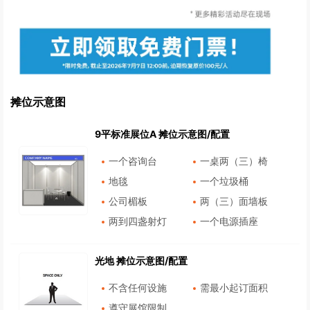
摊位示意图
9平标准展位A 摊位示意图/配置
一个咨询台
一桌两（三）椅
地毯
一个垃圾桶
公司楣板
两（三）面墙板
两到四盏射灯
一个电源插座
光地 摊位示意图/配置
不含任何设施
需最小起订面积
遵守展馆限制