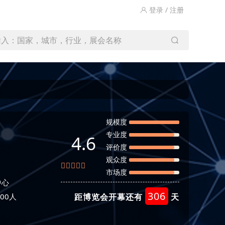
登录 / 注册
输入：国家，城市，行业，展会名称
规模度
专业度
4.6
评价度
观众度
市场度
中心
306
00人
距博览会开幕还有
天