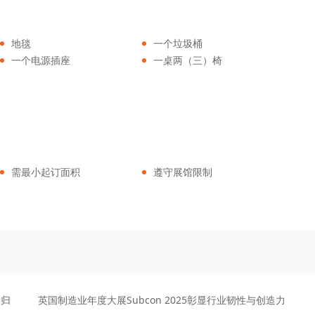
地毯
一个垃圾桶
一个电源插座
一桌两（三）椅
需最小起订面积
遵守展馆限制
回归
英国制造业年度大展Subcon 2025彰显行业韧性与创造力