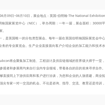
9日~06月10日，展会地点：英国-伯明翰-The National Exhibitio
英国伯明翰国家展览中心（NEC），举办周期：一年一届，展会面积：30000
0家。
一，是英国唯一的分包类型展会。每年一届在英国伯明翰国际展览会中
业务的专业展览会。生产企业直接面向客户介绍企业的加工能力和技术
ubcon将会聚集加工制造、工程设计及供应链领域的世界级大师于一堂
现场参观者和参展商均来自行业内专业领域，带着各自的目的前来寻求合作
您能够直接同上下游供应商和客户进行洽谈，为您和企业的人脉搭建，商业
行业顶尖专家一对一交流的机会。不论是咨询、指导、交流、教育还是培训