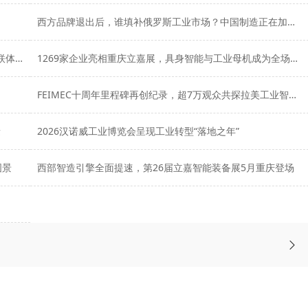
西方品牌退出后，谁填补俄罗斯工业市场？中国制造正在加速布局
超百家中国企业亮相俄罗斯工业展INNOPROM，共拓独联体市场新机遇
1269家企业亮相重庆立嘉展，具身智能与工业母机成为全场焦点
FEIMEC十周年里程碑再创纪录，超7万观众共探拉美工业智造未来
量
2026汉诺威工业博览会呈现工业转型“落地之年”
图景
西部智造引擎全面提速，第26届立嘉智能装备展5月重庆登场