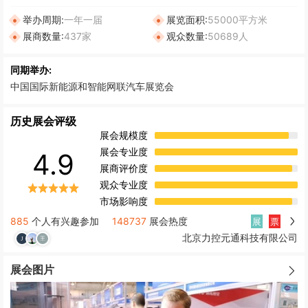
举办周期:
一年一届
展览面积:
55000平方米
展商数量:
437家
观众数量:
50689人
同期举办:
中国国际新能源和智能网联汽车展览会
历史展会评级
展会规模度
展会专业度
4.9
展商评价度
观众专业度
市场影响度
885
个人有兴趣参加
148737
展会热度
展
票
北京力控元通科技有限公司
展会图片