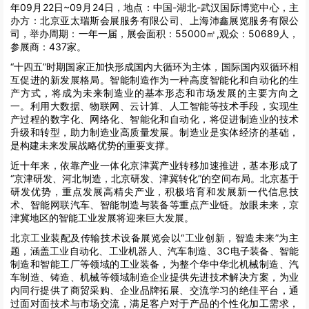
年09月22日~09月24日，地点：中国-湖北-武汉国际博览中心，主
办方：北京亚太瑞斯会展服务有限公司、上海沛鑫展览服务有限公
司，举办周期：一年一届，展会面积：55000㎡,观众：50689人，
参展商：437家。
“十四五”时期国家正加快形成国内大循环为主体，国际国内双循环相
互促进的新发展格局。智能制造作为一种高度智能化和自动化的生
产方式，将成为未来制造业的基本形态和市场发展的主要方向之
一。利用大数据、物联网、云计算、人工智能等技术手段，实现生
产过程的数字化、网络化、智能化和自动化，将促进制造业的技术
升级和转型，助力制造业高质量发展。制造业是实体经济的基础，
是构建未来发展战略优势的重要支撑。
近十年来，依靠产业一体化京津冀产业转移加速推进，基本形成了
“京津研发、河北制造，北京研发、津冀转化”的空间布局。北京基于
研发优势，重点发展高精尖产业，积极培育和发展新一代信息技
术、智能网联汽车、智能制造与装备等重点产业链。放眼未来，京
津冀地区的智能工业发展将迎来巨大发展。
北京工业装配及传输技术设备展览会以“工业创新，智造未来”为主
题，涵盖工业自动化、工业机器人、汽车制造、3C电子装备、智能
制造和智能工厂等领域的工业装备，为整个华中华北机械制造、汽
车制造、铸造、机械等领域制造企业提供先进技术解决方案，为业
内同行提供了商贸采购、企业品牌拓展、交流学习的绝佳平台，通
过面对面技术与市场交流，满足客户对于产品的个性化加工需求，