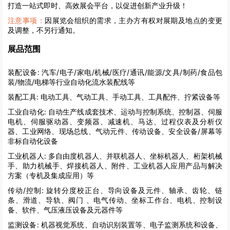
打造一站式即时、高效展会平台，以促进创新产业升级！
注意事项：
因展览会组织的需求，主办方有权对展期及地点的变更
及调整，不另行通知。
展品范围
装配设备:
汽车/电子/家电/机械/医疗/通讯/能源/文具/制药/食品包
装/物流/电梯等行业自动化流水装配线等
装配工具:
电动工具、气动工具、手动工具、工具配件、拧紧设备等
工业自动化:
自动生产线成套技术、运动与控制系统、控制器、伺服
电机、伺服驱动器、变频器、减速机、马达、过程仪表及分析仪
器、工业网络、现场总线、气动元件、传动设备、安全设备/屏幕等
非标自动化设备
工业机器人:
多自由度机器人、并联机器人、坐标机器人、桁架机械
手、助力机械手、焊接机器人、附件、工业机器人应用产品与解决
方案（专机及集成应用）等
传动/控制:
旋转分度校正台、导向设备及元件、轴承、齿轮、链
条、滑道、导轨、阀门 、电气传动、坐标工作台、电机、控制设
备、软件、气压液压设备及元器件等
监测设备:
机器视觉系统、自动识别装置等、电子监测系统和设备、