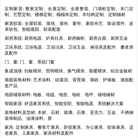
定制家居:
整家定制、全屋定制、全屋整装、门墙柜定制、木门定
制、艺墅定制、楼梯定制、榻榻米定制、木结构定制、定制辅材
家居软装:
全屋软装、墙纸、墙布、窗帘、家纺布艺、陈设摆件、皮
革软包、智能遮阳、软装配套
厨房系统:
厨房电器、炉具灶具、厨房橱柜、厨房台面、厨房五金
卫浴系统:
卫浴电器、卫浴洁具、卫浴五金、淋浴房及配件、桑拿房
及配件
门、窗:
门、窗、系统门窗
集成顶墙:
扣板模块、照明模块、换气模块、取暖模块、铝合金板材
墙面装饰材料:
艺术涂料、硅藻泥、背景墙、墙砖、护墙板、墙面配
套产品
地面铺装材料:
地板、地毯、地垫、地砖、地坪、铺地辅材
智能家居:
舒适家居系统、智能安防、智能电器、系统解决方案
装饰材料及型材:
木材、石材、玻璃、石膏、亚克力、五金、不锈钢
装饰制品、油漆涂料、胶
家具:
定制家具、餐客厅家具、卧室家具、办公家具、软体家具、适
老家具、儿童家具、家具材料及配件