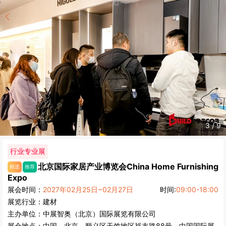
3
/
9
行业专业展
北京国际家居产业博览会
China Home Furnishing
精选
推荐
Expo
展会时间：
2027年02月25日~02月27日
时间:
09:00-18:00
展览行业：
建材
主办单位：
中展智奥（北京）国际展览有限公司
展会地点：
中国
-
北京
- 顺义区天竺地区裕丰路88号 - 中国国际展