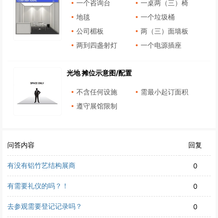
一个咨询台
一桌两（三）椅
地毯
一个垃圾桶
公司楣板
两（三）面墙板
两到四盏射灯
一个电源插座
光地 摊位示意图/配置
不含任何设施
需最小起订面积
遵守展馆限制
问答内容
回复
有没有铝竹艺结构展商
0
有需要礼仪的吗？！
0
去参观需要登记记录吗？
0