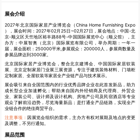
展会介绍
2027年北京国际家居产业博览会（China Home Furnishing Expo
），展会时间：2027年02月25日~02月27日，展会地点：中国-北
京-顺义区天竺地区裕丰路88号-中国国际展览中心（顺义馆），主
办方：中展智奥（北京）国际展览有限公司，举办周期：一年一
届，展会面积：250000平米,参展观众：200000人，参展商数量及
参展品牌达到3000家。
北京国际家居产业博览会，整合北京建博会、中国国际家居软装
展、北京定制家居门业展三展资源，专注于建筑装饰材料、门墙柜
定制家居、全屋软装等家居全产业链产品与技术展示。
展会吸引来自全国范围内的行业优秀品牌企业在此首发新品，助力
成长型企业加速孵化；帮助来自国内外经销商及代理商、外贸企
业、家装公司、设计师及设计机构、房地产公司及民宿酒店等专业
观众了解前沿趋势，尽览海量新品；是打通全产品链路，实现全产
业链合作的绝佳商贸平台。
注意事项：
因展览会组织的需求，主办方有权对展期及地点的变更
及调整，不另行通知。
展品范围