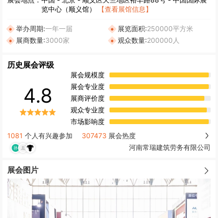
览中心（顺义馆）
【查看展馆信息】
举办周期:
一年一届
展览面积:
250000平方米
展商数量:
3000家
观众数量:
200000人
历史展会评级
展会规模度
展会专业度
4.8
展商评价度
观众专业度
市场影响度
1081
个人有兴趣参加
307473
展会热度
河南常瑞建筑劳务有限公司
展会图片