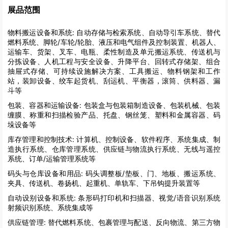
展品范围
物料搬运设备和系统:
自动存储与检索系统、自动导引车系统、替代
燃料系统、脚轮/车轮/轮胎、液压和电气组件及控制装置、机器人、
运输车、货架、叉车、电瓶、柔性制造及单元搬运系统、传送机与
分拣设备、人机工程与安全设备、升降平台、回转式存储架、组合
抽屉式存储、可持续设施解决方案、工具搬运、物料钢架和工作
站，装卸设备、绞车起货机、刮运机、平衡器，滚筒、供料器、漏
斗等
包装、容器和运输设备:
包装盒与包装箱制造设备、包装机械、包装
缠膜、称重和扫描检验产品、托盘、钢丝笼、塑料和金属容器、码
垛设备等
库存管理和控制技术:
计算机、控制设备、软件程序、系统集成、制
造执行系统、仓库管理系统、供应链与物流执行系统、无线与遥控
系统、订单/运输管理系统等
码头与仓库设备和用品:
码头调整板/垫板、门、地板、搬运系统、
夹具、传送机、卷扬机、起重机、单轨车、下吊钩提升装置等
自动设别设备和系统:
条形码打印机和扫描器、视觉/语音识别系统
射频识别系统、系统集成等
供应链管理:
替代燃料系统、包裹管理与配送、反向物流、第三方物