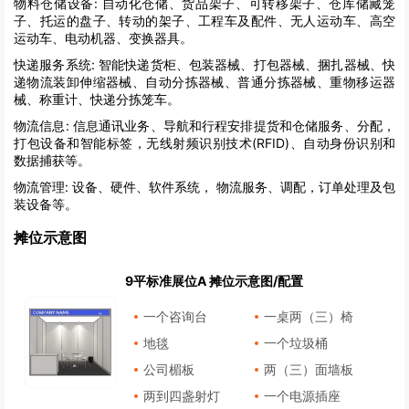
物料仓储设备:
自动化仓储、货品架子、可转移架子、仓库储藏笼
子、托运的盘子、转动的架子、工程车及配件、无人运动车、高空
运动车、电动机器、变换器具。
快递服务系统:
智能快递货柜、包装器械、打包器械、捆扎器械、快
递物流装卸伸缩器械、自动分拣器械、普通分拣器械、重物移运器
械、称重计、快递分拣笼车。
物流信息:
信息通讯业务、导航和行程安排提货和仓储服务、分配，
打包设备和智能标签，无线射频识别技术(RFID)、自动身份识别和
数据捕获等。
物流管理:
设备、硬件、软件系统， 物流服务、调配，订单处理及包
装设备等。
摊位示意图
9平标准展位A 摊位示意图/配置
一个咨询台
一桌两（三）椅
地毯
一个垃圾桶
公司楣板
两（三）面墙板
两到四盏射灯
一个电源插座