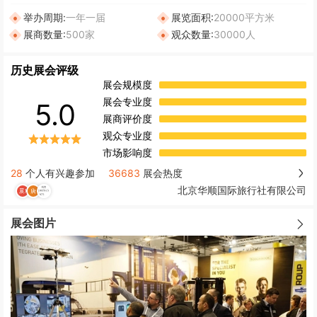
举办周期:
一年一届
展览面积:
20000平方米
展商数量:
500家
观众数量:
30000人
历史展会评级
展会规模度
展会专业度
5.0
展商评价度
观众专业度
市场影响度
28
个人有兴趣参加
36683
展会热度
北京华顺国际旅行社有限公司
展会图片