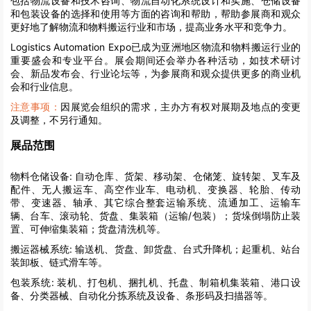
包括物流设备和技术咨询、物流自动化系统设计和实施、仓储设备
和包装设备的选择和使用等方面的咨询和帮助，帮助参展商和观众
更好地了解物流和物料搬运行业和市场，提高业务水平和竞争力。
Logistics Automation Expo已成为亚洲地区物流和物料搬运行业的
重要盛会和专业平台。展会期间还会举办各种活动，如技术研讨
会、新品发布会、行业论坛等，为参展商和观众提供更多的商业机
会和行业信息。
注意事项：
因展览会组织的需求，主办方有权对展期及地点的变更
及调整，不另行通知。
展品范围
物料仓储设备:
自动仓库、货架、移动架、仓储笼、旋转架、叉车及
配件、无人搬运车、高空作业车、电动机、变换器、轮胎、传动
带、变速器、轴承、其它综合整套运输系统、流通加工、运输车
辆、台车、滚动轮、货盘、集装箱（运输/包装）；货垛倒塌防止装
置、可伸缩集装箱；货盘清洗机等。
搬运器械系统:
输送机、货盘、卸货盘、台式升降机；起重机、站台
装卸板、链式滑车等。
包装系统:
装机、打包机、捆扎机、托盘、制箱机集装箱、港口设
备、分类器械、自动化分拣系统及设备、条形码及扫描器等。