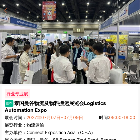
4
/
13
行业专业展
泰国曼谷物流及物料搬运展览会
Logistics
推荐
Automation Expo
展会时间：
2027年07月07日~07月09日
时间:
09:00-18:00
展览行业：
物流运输
主办单位：
Connect Exposition Asia（C.E.A）
展会地点：
泰国
-
曼谷
- 88 Bangna-Trad Road, Bangna,