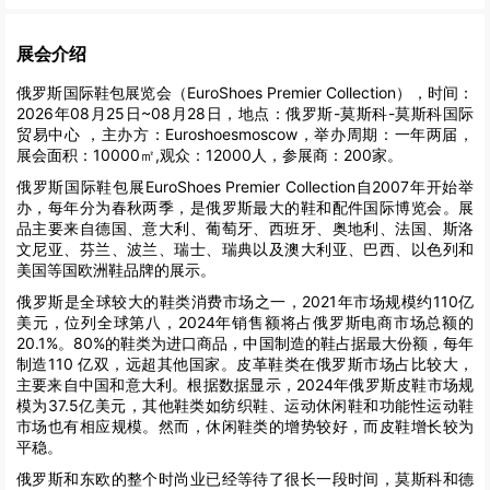
展会介绍
俄罗斯国际鞋包展览会（EuroShoes Premier Collection），时间：
2026年08月25日~08月28日，地点：俄罗斯-莫斯科-莫斯科国际
贸易中心 ，主办方：Euroshoesmoscow，举办周期：一年两届，
展会面积：10000㎡,观众：12000人，参展商：200家。
俄罗斯国际鞋包展EuroShoes Premier Collection自2007年开始举
办，每年分为春秋两季，是俄罗斯最大的鞋和配件国际博览会。展
品主要来自德国、意大利、葡萄牙、西班牙、奥地利、法国、斯洛
文尼亚、芬兰、波兰、瑞士、瑞典以及澳大利亚、巴西、以色列和
美国等国欧洲鞋品牌的展示。
俄罗斯是全球较大的鞋类消费市场之一，2021年市场规模约110亿
美元，位列全球第八，2024年销售额将占俄罗斯电商市场总额的
20.1%。80%的鞋类为进口商品，中国制造的鞋占据最大份额，每年
制造110 亿双，远超其他国家。皮革鞋类在俄罗斯市场占比较大，
主要来自中国和意大利。根据数据显示，2024年俄罗斯皮鞋市场规
模为37.5亿美元，其他鞋类如纺织鞋、运动休闲鞋和功能性运动鞋
市场也有相应规模。然而，休闲鞋类的增势较好，而皮鞋增长较为
平稳。
俄罗斯和东欧的整个时尚业已经等待了很长一段时间，莫斯科和德