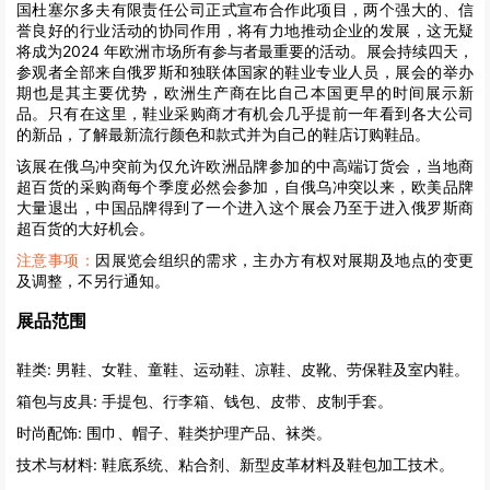
国杜塞尔多夫有限责任公司正式宣布合作此项目，两个强大的、信
誉良好的行业活动的协同作用，将有力地推动企业的发展，这无疑
将成为2024 年欧洲市场所有参与者最重要的活动。展会持续四天，
参观者全部来自俄罗斯和独联体国家的鞋业专业人员，展会的举办
期也是其主要优势，欧洲生产商在比自己本国更早的时间展示新
品。只有在这里，鞋业采购商才有机会几乎提前一年看到各大公司
的新品，了解最新流行颜色和款式并为自己的鞋店订购鞋品。
该展在俄乌冲突前为仅允许欧洲品牌参加的中高端订货会，当地商
超百货的采购商每个季度必然会参加，自俄乌冲突以来，欧美品牌
大量退出，中国品牌得到了一个进入这个展会乃至于进入俄罗斯商
超百货的大好机会。
注意事项：
因展览会组织的需求，主办方有权对展期及地点的变更
及调整，不另行通知。
展品范围
鞋类:
男鞋、女鞋、童鞋、运动鞋、凉鞋、皮靴、劳保鞋及室内鞋。
箱包与皮具:
手提包、行李箱、钱包、皮带、皮制手套。
时尚配饰:
围巾、帽子、鞋类护理产品、袜类。
技术与材料:
鞋底系统、粘合剂、新型皮革材料及鞋包加工技术。