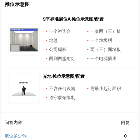
摊位示意图
9平标准展位A 摊位示意图/配置
一个咨询台
一桌两（三）椅
地毯
一个垃圾桶
公司楣板
两（三）面墙板
两到四盏射灯
一个电源插座
光地 摊位示意图/配置
不含任何设施
需最小起订面积
遵守展馆限制
问答内容
回复
展位多少钱
0