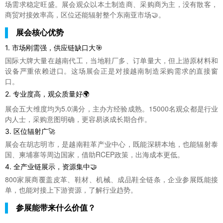
场需求稳定旺盛。展会观众以本土制造商、采购商为主，没有散客，
商贸对接效率高，区位还能辐射整个东南亚市场🤝。
展会核心优势
1. 市场刚需强，供应链缺口大🎯
国际大牌大量在越南代工，当地鞋厂多、订单量大，但上游原材料和
设备严重依赖进口。这场展会正是对接越南制造采购需求的直接窗
口。
2. 专业度高，观众质量好🌍
展会五大维度均为5.0满分，主办方经验成熟。15000名观众都是行业
内人士，采购意图明确，更容易谈成长期合作。
3. 区位辐射广🚀
展会在胡志明市，是越南鞋革产业中心，既能深耕本地，也能辐射泰
国、柬埔寨等周边国家，借助RCEP政策，出海成本更低。
4. 全产业链展示，资源集中🤝
800家展商覆盖皮革、鞋材、机械、成品鞋全链条，企业参展既能接
单，也能对接上下游资源，了解行业趋势。
参展能带来什么价值？