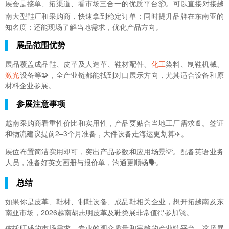
展会是接单、拓渠道、看市场三合一的优质平台📦。可以直接对接越
南大型鞋厂和采购商，快速拿到稳定订单；同时提升品牌在东南亚的
知名度；还能现场了解当地需求，优化产品方向。
展品范围优势
展品覆盖成品鞋、皮革及人造革、鞋材配件、
化工
染料、制鞋机械、
激光
设备等🧩，全产业链都能找到对口展示方向，尤其适合设备和原
材料企业参展。
参展注意事项
越南采购商看重性价比和实用性，产品要贴合当地工厂需求📄。签证
和物流建议提前2–3个月准备，大件设备走海运更划算✈️。
展位布置简洁实用即可，突出产品参数和应用场景💡。配备英语业务
人员，准备好英文画册与报价单，沟通更顺畅🗣️。
总结
如果你是皮革、鞋材、制鞋设备、成品鞋相关企业，想开拓越南及东
南亚市场，2026越南胡志明皮革及鞋类展非常值得参加🚀。
依托旺盛的市场需求、专业的观众质量和完整的产业链平台，这场展