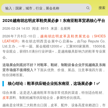
搜索
输入：国家，城市，行业，展会名称
2026越南胡志明皮革鞋类展必参！东南亚鞋革贸易核心平台
2026-02-24 14:03
阅读: 8915
来源 : 去展网
2026年7月8日-10日，
越南胡志明皮革及鞋类展览会（SHOES
LEATHER）
将在胡志明西贡会展中心启幕👟，由Top Repute Co.
Ltd.主办，一年一届。展会规模12000㎡，汇聚800家展商、15000名
专业观众，获得5.0满分行业评级⭐，是越南极具影响力的鞋革专业展
会。
这场展会到底好不好？对鞋革、鞋材、制鞋设备企业开拓越南及东南
亚市场值不值得投入？
下面从优势、价值、展品、注意事项四方面，
给你清晰答案。
核心结论：鞋革供应链企业拓东南亚，这场展必参！✅
综合来看，这是进入越南鞋革市场非常优质的渠道，特别适合鞋材、
皮革
原料、制鞋机械等供应链企业，参展性价比很高。
越南是全球第二大鞋类出口国，皮革、配件、设备高度依赖进口，市