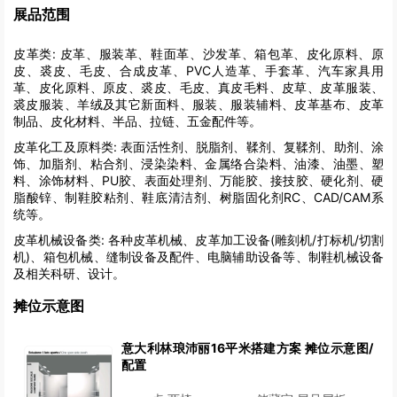
展品范围
皮革类:
皮革、服装革、鞋面革、沙发革、箱包革、皮化原料、原
皮、裘皮、毛皮、合成皮革、PVC人造革、手套革、汽车家具用
革、皮化原料、原皮、裘皮、毛皮、真皮毛料、皮草、皮革服装、
裘皮服装、羊绒及其它新面料、服装、服装辅料、皮革基布、皮革
制品、皮化材料、半品、拉链、五金配件等。
皮革化工及原料类:
表面活性剂、脱脂剂、鞣剂、复鞣剂、助剂、涂
饰、加脂剂、粘合剂、浸染染料、金属络合染料、油漆、油墨、塑
料、涂饰材料、PU胶、表面处理剂、万能胶、接技胶、硬化剂、硬
脂酸锌、制鞋胶粘剂、鞋底清洁剂、树脂固化剂RC、CAD/CAM系
统等。
皮革机械设备类:
各种皮革机械、皮革加工设备(雕刻机/打标机/切割
机)、箱包机械、缝制设备及配件、电脑辅助设备等、制鞋机械设备
及相关科研、设计。
摊位示意图
意大利林琅沛丽16平米搭建方案 摊位示意图/
配置