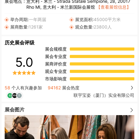
展会地点：
意大利
-
米兰
- Strada Statale Sempione, 28, 20017
Rho MI, 意大利 - 米兰新国际会展馆
【查看展馆信息】
举办周期:
一年两届
展览面积:
45000平方米
展商数量:
1261家
观众数量:
23800人
历史展会评级
展会规模度
展会专业度
5.0
展商评价度
观众专业度
市场影响度
58
个人有兴趣参加
94162
展会热度
联宇宝姿（厦门）实业有限公司
展会图片