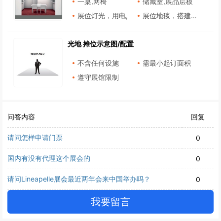
一桌,两椅
储藏室,展品层板
展位灯光，用电,
展位地毯，搭建围板,墙面
光地 摊位示意图/配置
不含任何设施
需最小起订面积
遵守展馆限制
问答内容
回复
请问怎样申请门票
0
国内有没有代理这个展会的
0
请问Lineapelle展会最近两年会来中国举办吗？
0
我要留言