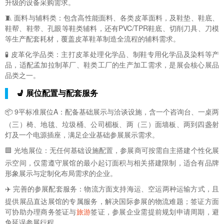
升级的设备采购需求。
🧵 面料与辅料类：包含高性能面料、各类皮革面料，及鞋垫、鞋底、
鞋帮、鞋带、孔眼等鞋类辅料，还有PVC/TPR鞋底、切削刀具、刀模
等生产配套耗材，覆盖皮革鞋革制造全流程的辅料需求。
🧪 皮革化学品类：主打皮革处理化学品、制鞋专用化学品及染料等产
品，适配孟加拉制革厂、鞋类工厂的生产加工需求，是展会核心展品
品类之一。
💺 展位配置与配套服务
📦 9平标准展位A：配备基础展示与洽谈设施，含一个咨询台、一桌两
（三）椅、地毯、垃圾桶、公司楣板、两（三）面墙板、两到四盏射
灯及一个电源插座，满足企业基础参展展示需求。
🟩 光地展位：无任何基础设施配置，参展商可按需自主搭建个性化展
示空间，仅需遵守展馆的最小起订面积与相关搭建限制，适合有品牌
形象展示与定制化布局需求的企业。
✈️ 完善的参展配套服务：物流方面支持海运、空运两种运输方式，且
提供展品直达展馆的专属服务，解决国际参展的物流难题；签证方面
可协助办理商务签证与
旅游
签证，参展企业需提前规划申请周期，避
免延误参展行程。