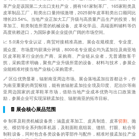
革产业是该国第二大出口支柱产业，拥有161家制革厂、165家鞋类及
皮革制品工厂，鞋类出口量持续激增，2025财年皮革鞋类出口额同比
增长23.54%。当地产业正加大工厂升级与高质量产品生产的投资，制
革加工、鞋类制造所需的机械设备、皮革化学品、高端面料辅料等仍
高度依赖进口，为国际参展企业提供广阔的市场空间。
📈 5.0满分专业认证，商贸对接精准高效。展会在规模度、专业度、
观众度、市场度均获满分评级，8000名专业观众均为孟加拉及南亚地
区皮革鞋革行业的生产商、采购商、产业链从业者，无普通散客干
扰，采购需求明确，聚焦产业升级所需的设备、材料与技术，参展企
业能精准对接当地产业核心采购需求。
🔗 区位优势显著，辐射南亚周边市场。展会落地孟加拉首都达卡，作
为南亚重要的商贸枢纽，能有效辐射孟加拉全境及印度、尼泊尔等南
亚周边国家的皮革鞋革市场，借助当地产业成本优势与出口政策激
励，参展企业可实现深耕孟加拉、辐射南亚的拓市目标。
🧾 展会核心展品范围
⚙️ 制革及鞋类机械设备类：涵盖皮革加工、皮具制造、皮革
切割
、抛
光、模切等全系列制革机器，及鞋面鞋底组装、缝纫、打眼、粘合等
制鞋设备，同时包含各类设备的零部件与配件，精准对接孟加拉产业