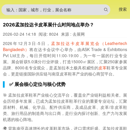
搜索
输入：国家，城市，行业，展会名称
2026孟加拉达卡皮革展什么时间地点举办？
2026-02-24 14:18
阅读: 8024
来源 : 去展网
2026年12月3日-5日，
孟加拉达卡皮革展览会（Leathertech
Bangladesh）
将在达卡会议中心举办，由ASK Trade & Exhibitions
Pvt Ltd主办，每日开馆时间11:00-19:00，为一年一届的行业专业
展。展会斩获5.0满分行业评级，打造15000㎡展区，汇聚250家参展
品牌、8000名专业观众，是孟加拉本土极具权威性的
皮革
鞋革专业展
会，更是链接国际供应链与南亚皮革鞋革产业的核心商贸平台。
✅ 展会核心定位与核心优势
🎯 孟加拉皮革鞋革产业核心交流平台，覆盖全产业链利益相关者。展
会历经多年发展，已成为孟加拉皮革鞋革行业的重要专业论坛，汇聚
原材料、机械、化学品、配件供应商，及成品皮革、皮革/非皮革鞋
类、旅行用品的制造商与出口商，是行业内探讨创新、生产力与发展
机遇的核心阵地。
🌍 背靠南亚高速增长的皮革鞋革市场，进口需求旺盛。孟加拉皮革鞋