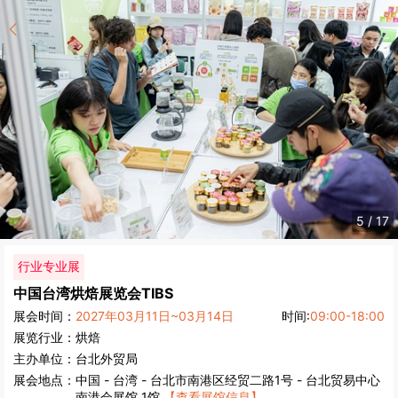
5
/
17
行业专业展
中国台湾烘焙展览会
TIBS
展会时间：
2027年03月11日~03月14日
时间:
09:00-18:00
展览行业：
烘焙
主办单位：
台北外贸局
展会地点：
中国
-
台湾
- 台北市南港区经贸二路1号 - 台北贸易中心
南港会展馆 1馆
【查看展馆信息】