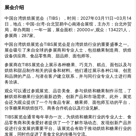
展会介绍
中国台湾烘焙展览会（TIBS），时间：2027年03月11日~03月14
日，地点：中国-台湾-台北贸易中心南港会展馆，主办方：台北外贸
局，举办周期：一年一届，展会面积：20000㎡,观众：134221人，
参展商：287家。
中国台湾烘焙展览会TIBS展览会是台湾烘焙行业的重要盛事之一。
展会吸引了来自全球的参展商和专业人士，包括糖果制造商、烘焙
设备供应商、食品零售商、甜品师、面包师等。
参展商在TIBS展览会上展示各种糖果、巧克力、糕点、面包以及与
烘焙和甜品制作相关的设备和材料。他们通过展示各种口味、创意
和品牌的产品，与潜在客户建立联系，并与同行业专业人士进行商
务洽谈。
观众可以通过参观展览、品尝美食、参与烘焙和糖果制作示范，了
解烘焙和糖果行业的最新趋势、创新产品和市场需求。此外，展览
会还为观众提供了一个与食品专家、糖果师、面包师互动的平台，
分享糖果和烘焙技巧、商务合作机会以及行业见解。
TIBS展览会通常每年举办一次，为烘焙和糖果行业的专业人士、食
品零售商和美食爱好者提供了一个了解市场动态、发现创新产品并
促进行业发展的重要平台。该展览会有助于推动烘焙和糖果行业的
发展，同时也促进了美食文化的传播与交流。