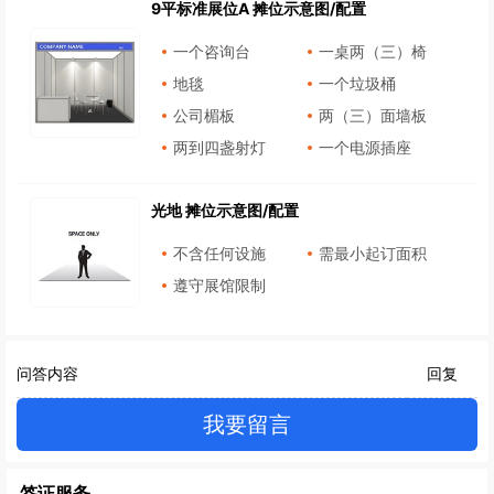
9平标准展位A 摊位示意图/配置
一个咨询台
一桌两（三）椅
地毯
一个垃圾桶
公司楣板
两（三）面墙板
两到四盏射灯
一个电源插座
光地 摊位示意图/配置
不含任何设施
需最小起订面积
遵守展馆限制
问答内容
回复
我要留言
签证服务