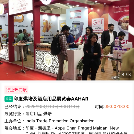
4
/
8
行业热门展
印度烘培及酒店用品展览会
AAHAR
推荐
已经结束：
2026年03月10日~03月14日
时间:
09:00-18:00
展览行业：
酒店用品
烘焙
主办单位：
India Trade Promotion Organisation
展会地点：
印度
-
新德里
- Appu Ghar, Pragati Maidan, New
Delhi, 新德里 Delhi 110001印度 - 巴拉特·曼达帕姆会展