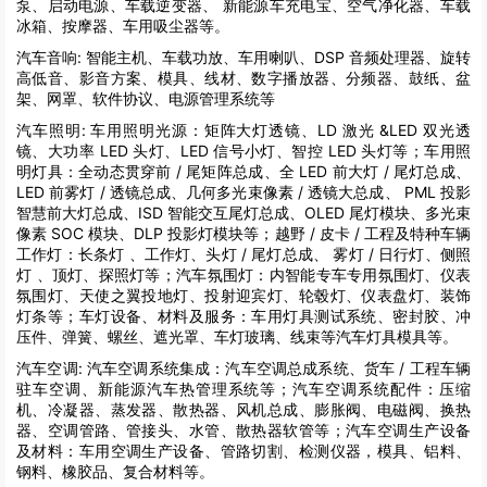
泵、启动电源、车载逆变器、 新能源车充电宝、空气净化器、车载
冰箱、按摩器、车用吸尘器等。
汽车音响:
智能主机、车载功放、车用喇叭、DSP 音频处理器、旋转
高低音、影音方案、模具、线材、数字播放器、分频器、鼓纸、盆
架、网罩、软件协议、电源管理系统等
汽车照明:
车用照明光源：矩阵大灯透镜、LD 激光 &LED 双光透
镜、大功率 LED 头灯、LED 信号小灯、智控 LED 头灯等；车用照
明灯具：全动态贯穿前 / 尾矩阵总成、全 LED 前大灯 / 尾灯总成、
LED 前雾灯 / 透镜总成、几何多光束像素 / 透镜大总成、 PML 投影
智慧前大灯总成、ISD 智能交互尾灯总成、OLED 尾灯模块、多光束
像素 SOC 模块、DLP 投影灯模块等；越野 / 皮卡 / 工程及特种车辆
工作灯：长条灯 、工作灯、头灯 / 尾灯总成、 雾灯 / 日行灯、侧照
灯 、顶灯、探照灯等；汽车氛围灯：内智能专车专用氛围灯、仪表
氛围灯、天使之翼投地灯、投射迎宾灯、轮毂灯、仪表盘灯、装饰
灯条等；车灯设备、材料及服务：车用灯具测试系统、密封胶、冲
压件、弹簧、螺丝、遮光罩、车灯玻璃、线束等汽车灯具模具等。
汽车空调:
汽车空调系统集成：汽车空调总成系统、货车 / 工程车辆
驻车空调、新能源汽车热管理系统等；汽车空调系统配件：压缩
机、冷凝器、蒸发器、散热器、风机总成、膨胀阀、电磁阀、换热
器、空调管路、管接头、水管、散热器软管等；汽车空调生产设备
及材料：车用空调生产设备、管路切割、检测仪器，模具、铝料、
钢料、橡胶品、复合材料等。