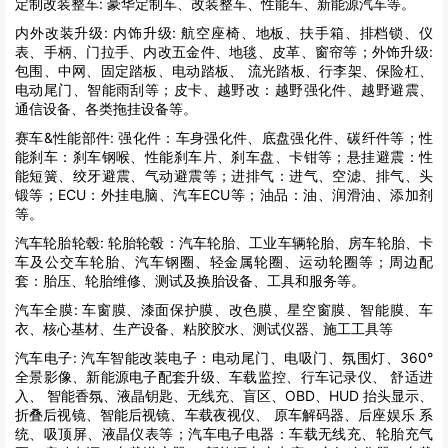
定制改装整车:
豪华定制车、改装整车、性能车、新能源汽车等。
内外改装升级:
内饰升级: 航空座椅、地板、扶手箱、排档锁、仪
表、手柄、门拉手、内改五金件、地毯、皮革、窗帘等；外饰升级:
包围、中网、固定踏板、电动踏板、 流光踏板、行李架、保险杠、
电动尾门、智能雨刮等；皮卡、越野改：越野强化件、越野避震、
通信设备、各类拖挂设备等。
赛车&性能部件:
强化件：车身强化件、底盘强化件、碳纤件等；性
能刹车：刹车钢喉、性能刹车片、刹车盘、卡钳等；悬挂避震：性
能短簧、绞牙避震、气动避震等；进排气：进气、空滤、排气、头
锻等；ECU：外挂电脑、汽车ECU等；油品：油、润滑油、添加剂
等。
汽车轮胎轮毂:
轮胎轮毂：汽车轮胎、工业车辆轮胎、房车轮胎、卡
车及公交车轮胎、汽车钢圈、轻金属轮圈、运动轮圈等；周边配
套：胎压、轮胎维修、测试及换胎设备、工具和服务等。
汽车全膜:
车窗膜、漆面保护膜、改色膜、星空窗膜、智能膜、车
衣、核心基材、生产设备、粘胶胶水、测试仪器、施工工具等
汽车电子:
汽车智能改装电子：电动尾门、电吸门、氛围灯、360°
全景影像、新能源电子配套升级、车载监控、行车记录仪、 舒适进
入、 智能香氛、液晶钥匙、无线充、盲区、OBD、HUD 抬头显示、
折叠后视镜、智能后视镜、车载夜视仪、 原车解码器、后座娱乐 系
统、吸顶屏、液晶仪表等；汽车电子电器：车载无线充、轮胎充气