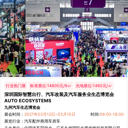
5
/
20
行业热门展
标准展位:14800元/9㎡
光地展位:1480元/㎡
深圳国际智慧出行、汽车改装及汽车服务业生态博览会
AUTO ECOSYSTEMS
九州汽车生态博览会
展会时间：
2027年03月12日~03月15日
时间:
09:00-18:00
展览行业：
汽车配件
商用车
房车
主办单位：
中国汽车贸促会、广东九州国际会展传媒科技有限公司