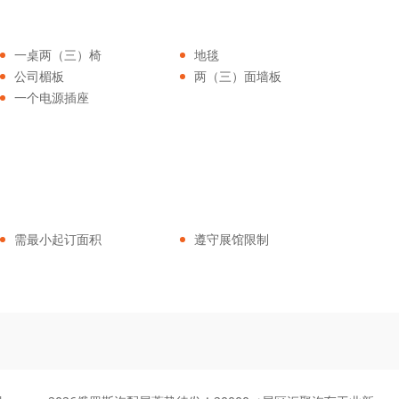
一桌两（三）椅
地毯
公司楣板
两（三）面墙板
一个电源插座
需最小起订面积
遵守展馆限制