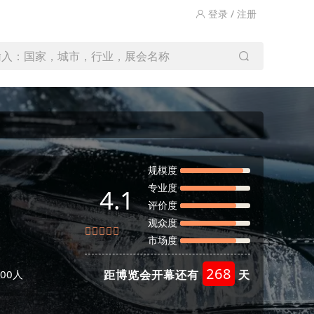
登录 / 注册
输入：国家，城市，行业，展会名称
规模度
专业度
4.1
评价度
观众度
市场度
268
00人
距博览会开幕还有
天