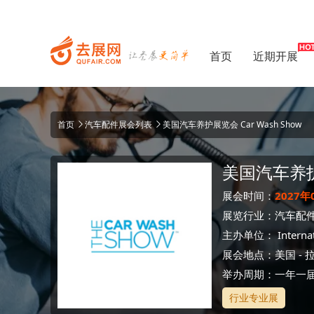
首页
近期开展
首页
汽车配件展会列表
美国汽车养护展览会 Car Wash Show
美国汽车养
展会时间：
2027年
展览行业：
汽车配
主办单位：
Interna
展会地点：
美国
-
举办周期：一年一
行业专业展