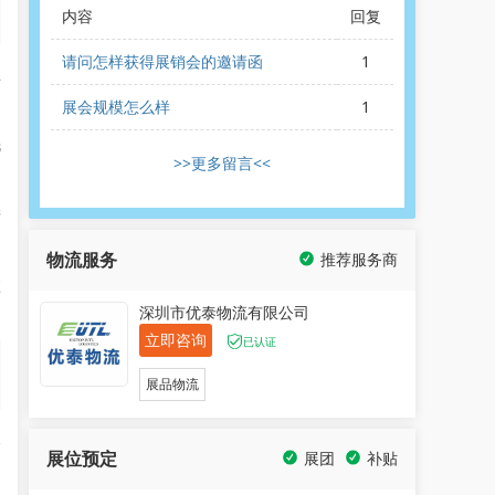
内容
回复
请问怎样获得展销会的邀请函
1
主
展会规模怎么样
1
洗
>>更多留言<<
利
产
物流服务
推荐服务商
应
深圳市优泰物流有限公司
立即咨询
已认证
展品物流
水
展位预定
展团
补贴