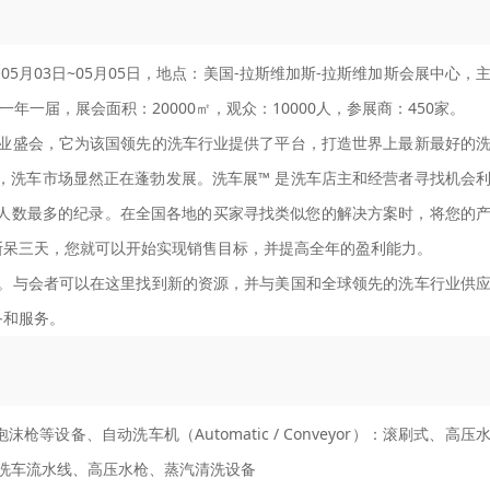
7年05月03日~05月05日，地点：美国-拉斯维加斯-拉斯维加斯会展中心，
n，举办周期：一年一届，展会面积：20000㎡，观众：10000人，参展商：450家。
洗车行业盛会，它为该国领先的洗车行业提供了平台，打造世界上最新最好的
5%，洗车市场显然正在蓬勃发展。洗车展™ 是洗车店主和经营者寻找机会
席人数最多的纪录。在全国各地的买家寻找类似您的解决方案时，将您的
斯呆三天，您就可以开始实现销售目标，并提高全年的盈利能力。
和产品。与会者可以在这里找到新的资源，并与美国和全球领先的洗车行业供
备和服务。
泡沫枪等设备、自动洗车机（Automatic / Conveyor）：滚刷式、高压
型连续洗车流水线、高压水枪、蒸汽清洗设备