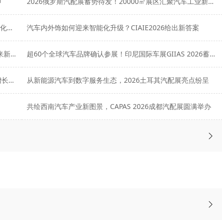
即
2026俄罗斯汽配展蓄势待发！20000㎡展区汇聚汽车工业新力量
8月12-14日上海CIAIE 2026｜汽车内外饰&智能舱驾一体化展观展指南
汽车内外饰如何迎来智能化升级？CIAIE2026给出新答案
7600家企业齐聚！2026上海汽配展全面展现汽车产业未来新趋势
超60个全球汽车品牌确认参展！印尼国际车展GIIAS 2026蓄势待发
越南汽车后市场持续升温！2026胡志明汽配展释放强劲增长动能
从新能源汽车到数字服务生态，2026土耳其汽配展亮点纷呈
共绘西南汽车产业新图景，CAPAS 2026成都汽配展圆满举办