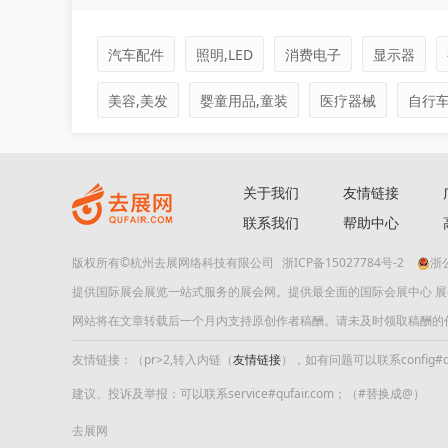
汽车配件
照明,LED
消费电子
显示器
美容,美发
婴童用品,童装
医疗器械
自行
关于我们
友情链接
联系我们
帮助中心
版权所有©杭州去展网络科技有限公司
浙ICP备15027784号-2
浙公
提供国际展会展览一站式服务的展会网。提供最全面的国际会展中心 
网站将在文章转载后一个月内支持原创作者稿酬。请未及时领取稿酬的作者及时
友情链接：（pr>2,转入内链（
友情链接
），如有问题可以联系config#quf
建议、投诉及举报：可以联系service#qufair.com；（#替换成@）
去展网