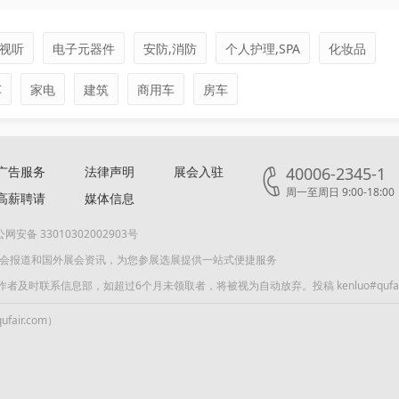
视听
电子元器件
安防,消防
个人护理,SPA
化妆品
车
家电
建筑
商用车
房车
广告服务
法律声明
展会入驻
40006-2345-1
周一至周日 9:00-18:00
高薪聘请
媒体信息
网安备 33010302002903号
展会报道和国外展会资讯，为您参展选展提供一站式便捷服务
联系信息部，如超过6个月未领取者，将被视为自动放弃。投稿 kenluo#qufair
air.com）