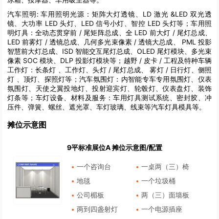
汽车照明:
车用照明光源：矩阵大灯透镜、LD 激光 &LED 双光透
镜、大功率 LED 头灯、LED 信号小灯、智控 LED 头灯等；车用照
明灯具：全动态贯穿前 / 尾矩阵总成、全 LED 前大灯 / 尾灯总成、
LED 前雾灯 / 透镜总成、几何多光束像素 / 透镜大总成、 PML 投影
智慧前大灯总成、ISD 智能交互尾灯总成、OLED 尾灯模块、多光束
像素 SOC 模块、DLP 投影灯模块等；越野 / 皮卡 / 工程及特种车辆
工作灯：长条灯 、工作灯、头灯 / 尾灯总成、 雾灯 / 日行灯、侧照
灯 、顶灯、探照灯等；汽车氛围灯：内智能专车专用氛围灯、仪表
氛围灯、天使之翼投地灯、投射迎宾灯、轮毂灯、仪表盘灯、装饰
灯条等；车灯设备、材料及服务：车用灯具测试系统、密封胶、冲
压件、弹簧、螺丝、遮光罩、车灯玻璃、线束等汽车灯具模具等。
摊位示意图
9平标准展位A 摊位示意图/配置
一个咨询台
一桌两（三）椅
地毯
一个垃圾桶
公司楣板
两（三）面墙板
两到四盏射灯
一个电源插座