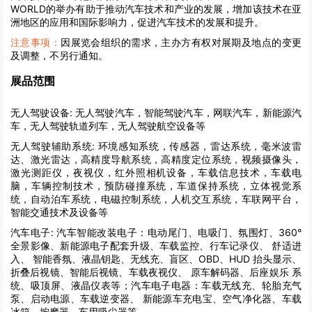
WORLD
的举办有助于推动汽车技术和产业的发展，增加该技术在亚
洲地区的应用和国际影响力，促进汽车技术的发展和提升。
注意事项：
因展览会组织的需求，主办方有权对展期及地点的变更
及调整，不另行通知。
展品范围
无人驾驶设备:
无人驾驶汽车，智能驾驶汽车，网联汽车，新能源汽
车，无人驾驶轨道列车，无人驾驶航空设备等
无人驾驶辅助系统:
环境感知系统，传感器，雷达系统，毫米波雷
达、激光雷达，高精度导航系统，高精度定位系统，视频摄像头，
激光测距仪，夜视仪，红外照相机设备，车载信息技术，车载电
脑，车辆控制技术，预防碰撞系统，车道保持系统，立体视觉系
统，自动泊车系统，电磁控制系统，人机交互系统，车联网平台，
智能交通技术及设备等
汽车电子:
汽车智能改装电子：电动尾门、电吸门、氛围灯、360°
全景影像、新能源电子配套升级、车载监控、行车记录仪、 舒适进
入、 智能香氛、液晶钥匙、无线充、盲区、OBD、HUD 抬头显示、
折叠后视镜、智能后视镜、车载夜视仪、 原车解码器、后座娱乐 系
统、吸顶屏、液晶仪表等；汽车电子电器：车载无线充、轮胎充气
泵、启动电源、车载逆变器、 新能源车充电宝、空气净化器、车载
冰箱、按摩器、车用吸尘器等。