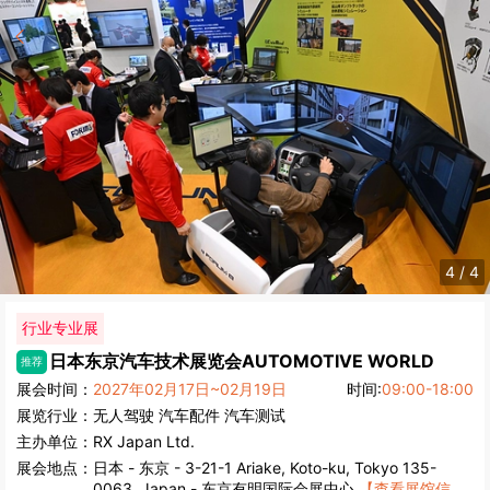
4
/
4
行业专业展
日本东京汽车技术展览会
AUTOMOTIVE WORLD
推荐
展会时间：
2027年02月17日~02月19日
时间:
09:00-18:00
展览行业：
无人驾驶
汽车配件
汽车测试
主办单位：
RX Japan Ltd.
展会地点：
日本
-
东京
- 3-21-1 Ariake, Koto-ku, Tokyo 135-
0063, Japan - 东京有明国际会展中心
【查看展馆信