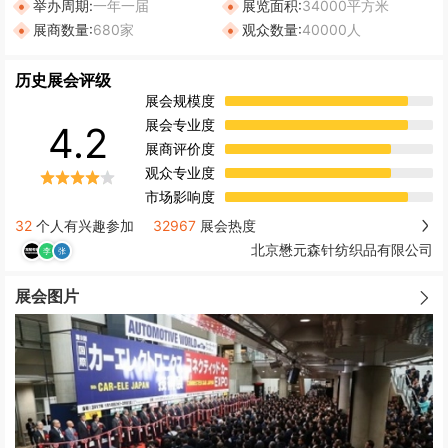
举办周期:
一年一届
展览面积:
34000平方米
展商数量:
680家
观众数量:
40000人
历史展会评级
展会规模度
展会专业度
4.2
展商评价度
观众专业度
市场影响度
32
个人有兴趣参加
32967
展会热度
北京懋元森针纺织品有限公司
展会图片