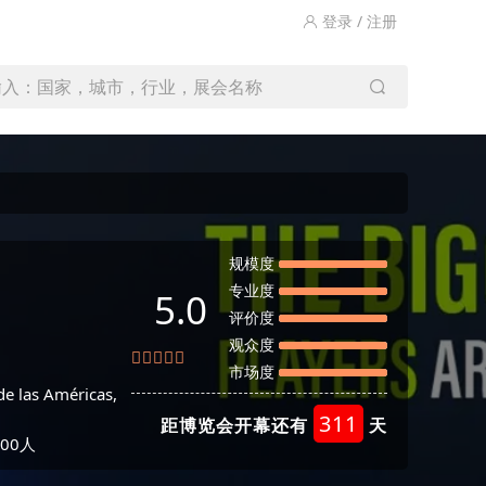
登录 / 注册
输入：国家，城市，行业，展会名称
规模度
专业度
5.0
评价度
观众度
市场度
de las Américas,
311
距博览会开幕还有
天
00人