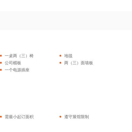
一桌两（三）椅
地毯
公司楣板
两（三）面墙板
一个电源插座
需最小起订面积
遵守展馆限制