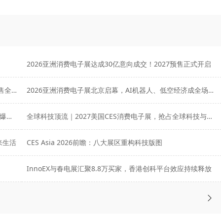
2026亚洲消费电子展达成30亿意向成交！2027预售正式开启
2026亚洲消费电子展达成30亿元意向成交！2027展位预售全面启动
2026亚洲消费电子展北京启幕，AI机器人、低空经济成全场焦点
AI+新能源双引擎爆发！2026深圳国际消费电子展10月引爆全球科技圈
全球科技顶流｜2027美国CES消费电子展，抢占全球科技与出海制高点
来生活
CES Asia 2026前瞻：八大展区重构科技版图
InnoEX与春电展汇聚8.8万买家，香港创科平台效应持续释放