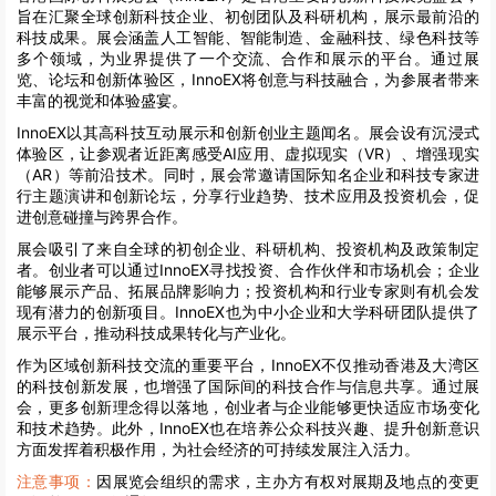
旨在汇聚全球创新科技企业、初创团队及科研机构，展示最前沿的
科技成果。展会涵盖人工智能、智能制造、金融科技、绿色科技等
多个领域，为业界提供了一个交流、合作和展示的平台。通过展
览、论坛和创新体验区，InnoEX将创意与科技融合，为参展者带来
丰富的视觉和体验盛宴。
InnoEX以其高科技互动展示和创新创业主题闻名。展会设有沉浸式
体验区，让参观者近距离感受AI应用、虚拟现实（VR）、增强现实
（AR）等前沿技术。同时，展会常邀请国际知名企业和科技专家进
行主题演讲和创新论坛，分享行业趋势、技术应用及投资机会，促
进创意碰撞与跨界合作。
展会吸引了来自全球的初创企业、科研机构、投资机构及政策制定
者。创业者可以通过InnoEX寻找投资、合作伙伴和市场机会；企业
能够展示产品、拓展品牌影响力；投资机构和行业专家则有机会发
现有潜力的创新项目。InnoEX也为中小企业和大学科研团队提供了
展示平台，推动科技成果转化与产业化。
作为区域创新科技交流的重要平台，InnoEX不仅推动香港及大湾区
的科技创新发展，也增强了国际间的科技合作与信息共享。通过展
会，更多创新理念得以落地，创业者与企业能够更快适应市场变化
和技术趋势。此外，InnoEX也在培养公众科技兴趣、提升创新意识
方面发挥着积极作用，为社会经济的可持续发展注入活力。
注意事项：
因展览会组织的需求，主办方有权对展期及地点的变更