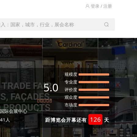
登录 / 注册
输入：国家，城市，行业，展会名称
规模度
专业度
5.0
评价度
观众度
市场度
国际会展中心
126
41人
距博览会开幕还有
天