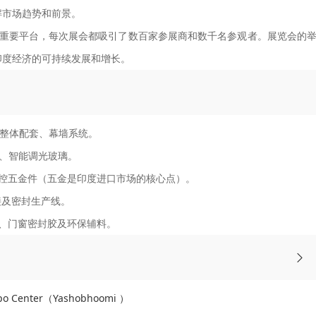
解市场趋势和前景。
行业的一个重要平台，每次展会都吸引了数百家参展商和数千名参观者。展览会的
印度经济的可持续发展和增长。
窗整体配套、幕墙系统。
璃、智能调光玻璃。
控五金件（五金是印度进口市场的核心点）。
接及密封生产线。
、门窗密封胶及环保辅料。
po Center（Yashobhoomi ）