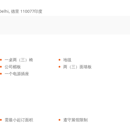
Delhi, 德里 110077印度
一桌两（三）椅
地毯
公司楣板
两（三）面墙板
一个电源插座
需最小起订面积
遵守展馆限制