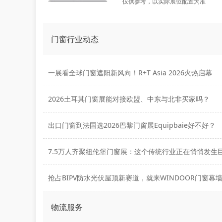
仅供参考，以实际展位配置为准
门窗行业动态
一展看全球门窗遮阳新风向！R+T Asia 2026火热启幕
2026土耳其门窗展能对接欧盟、中东与北非买家吗？
出口门窗到法国选2026巴黎门窗展Equipbaie好不好？
7.5万人齐聚纽伦堡门窗展：这个传统行业正在悄悄发生
抢占BIPV防水光伏屋顶新赛道，就来WINDOOR门窗幕
物流服务