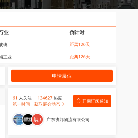
行业
倒计时
距离126天
玻璃
距离126天
铝工业
申请展位
61
人关注
134627
热度
开启订阅通知
第一时间，获取展会动态
广东协邦物流有限公司